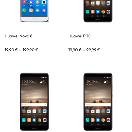
Huawei Nova 8i
Huawei P 10
19,90
€
–
199,90
€
19,90
€
–
99,99
€