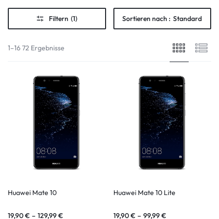
Filtern
(1)
Sortieren nach :
Standard
1–16 72 Ergebnisse
Huawei Mate 10
Huawei Mate 10 Lite
19,90
€
–
129,99
€
19,90
€
–
99,99
€