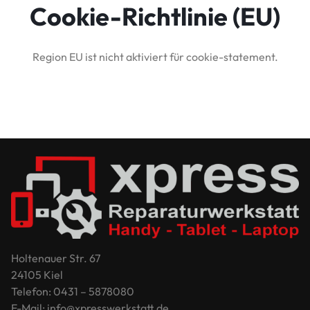
Cookie-Richtlinie (EU)
Region EU ist nicht aktiviert für cookie-statement.
Holtenauer Str. 67
24105 Kiel
Telefon: 0431 – 5878080
E-Mail: info@xpresswerkstatt.de