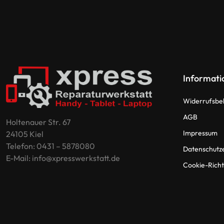
Oppo
Redmi
Informati
Samsung
Widerrufsbe
Samsung Tablet
AGB
Holtenauer Str. 67
Sony
Impressum
24105 Kiel
Telefon: 0431 – 5878080
Datenschutz
E-Mail: info@xpresswerkstatt.de
Xiaomi
Cookie-Richtl
ZTE
Zubehör