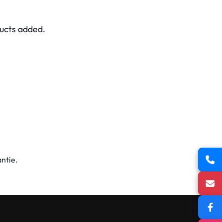
ducts added.
ntie.