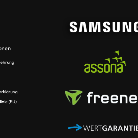
onen
lehrung
erklärung
inie (EU)