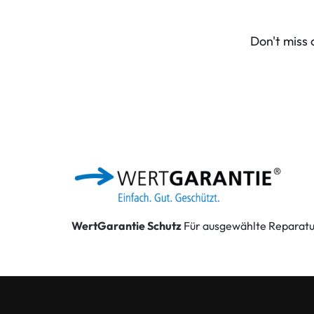
Honor
Don't miss 
HTC
Huawei
Lenovo
LG
Microsoft
WertGarantie Schutz
Für ausgewählte Reparatur
Motorola
Nokia
Oneplus