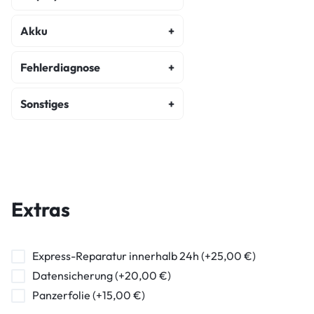
Display Reparatur
Akku
Akku Austausch
Fehlerdiagnose
Fehlerdiagnose
Sonstiges
Kostenvoranschlag
Backcover Reparatur
Wasserschaden Diagnose
Hauptkamera Reparatur
Frontkamera Reparatur
Extras
Kameraglasreparatur
Powerbutton Reparatur
Express-Reparatur innerhalb 24h (+25,00 €)
Datensicherung (+20,00 €)
Ladebuchse Raparatur
Panzerfolie (+15,00 €)
Kopfhörerbuchse Reparatur