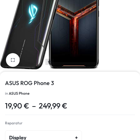
1/1
ASUS ROG Phone 3
in
ASUS Phone
19,90
€
–
249,99
€
Reparatur
Display