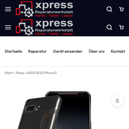
Startseite
Reparatur
Gerät einsenden
Über uns
Kontakt
Start
»
Shop
»
ASUS ROG Phone 3