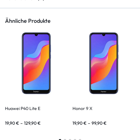
Ähnliche Produkte
Huawei P40 Lite E
Honor 9 X
19,90
€
–
129,90
€
19,90
€
–
99,90
€