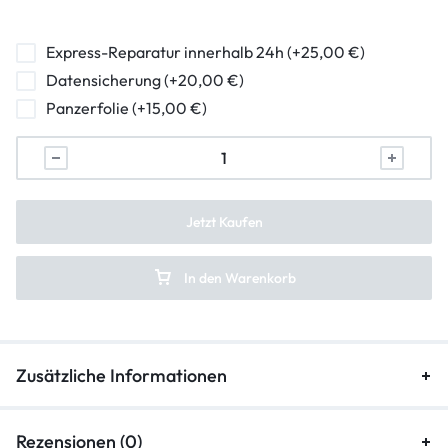
hormuschel-reparatur
ladebuchse-reparatur
Express-Reparatur innerhalb 24h (+25,00 €)
Datensicherung (+20,00 €)
lautstarkeregler-reparatur
Panzerfolie (+15,00 €)
mikrofon-reparatur
backcover-reparatur
frontkamera-reparatur
Jetzt Kaufen
hauptkamera-reparatur
In den Warenkorb
kameraglasreparatur
Zusätzliche Informationen
Rezensionen (0)