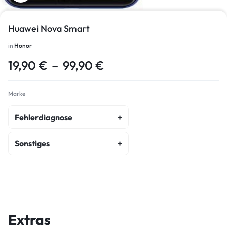
Huawei Nova Smart
in
Honor
19,90
€
–
99,90
€
Marke
Fehlerdiagnose
fehlerdiagnose
Sonstiges
kostenvoranschlag
akku-austausch
wasserschaden-diagnose
display-reparatur
ein-ausschalter-reparatur
Extras