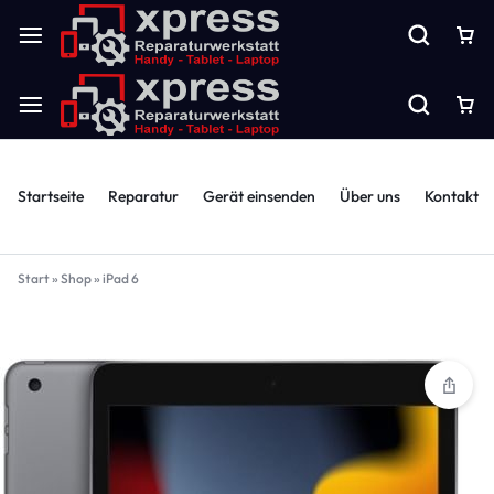
Startseite
Reparatur
Gerät einsenden
Über uns
Kontakt
Start
»
Shop
»
iPad 6