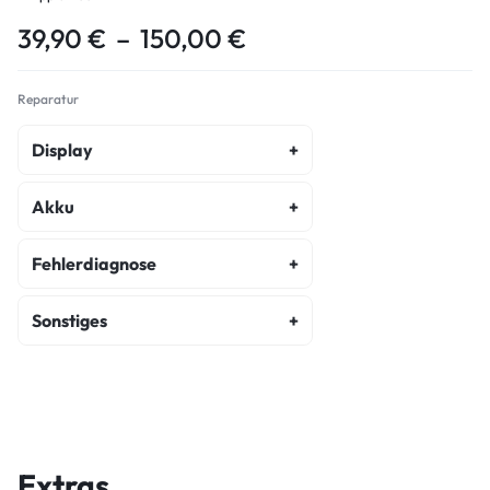
39,90
€
–
150,00
€
Reparatur
Display
Display Copy Reparatur
Akku
Akku Austausch
Fehlerdiagnose
Fehlerdiagnose
Sonstiges
Kostenvoranschlag
Hauptkamera Reparatur
Wasserschaden Diagnose
Frontkamera Reparatur
Diagnose
Kameraglasreparatur
Extras