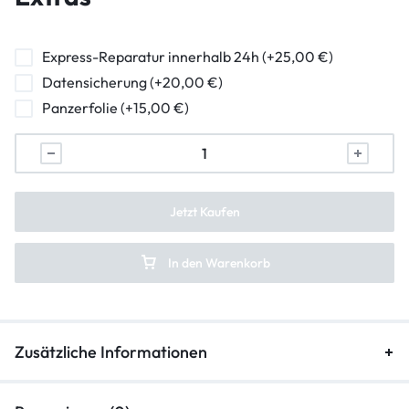
Hörmuschel Reparatur
Ladebuchse Raparatur
Express-Reparatur innerhalb 24h (+25,00 €)
Datensicherung (+20,00 €)
Lautsprecher Reparatur
Panzerfolie (+15,00 €)
Vibration Reparatur
Ein-/Ausschalter Reparatur
Backcover Rückseite Reparatur
Jetzt Kaufen
Mikrofon Reparatur
In den Warenkorb
Lautstärkeregler Reparatur
Touchscreen Reparatur
Zusätzliche Informationen