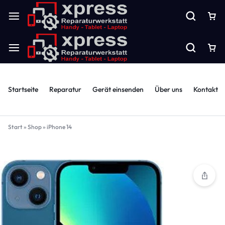
Startseite
Reparatur
Gerät einsenden
Über uns
Kontakt
Start
»
Shop
»
iPhone 14