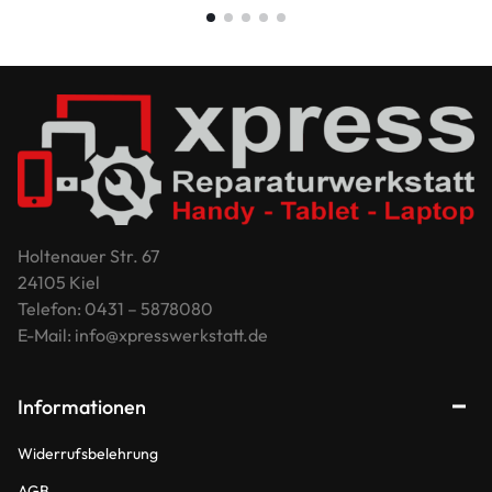
Holtenauer Str. 67
24105 Kiel
Telefon: 0431 – 5878080
E-Mail: info@xpresswerkstatt.de
Informationen
Widerrufsbelehrung
AGB