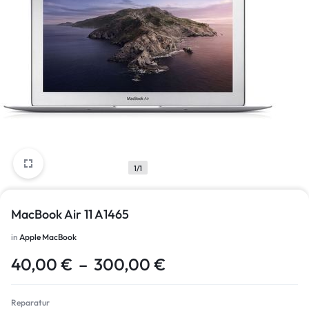
1/1
MacBook Air 11 A1465
in
Apple MacBook
40,00
€
–
300,00
€
Reparatur