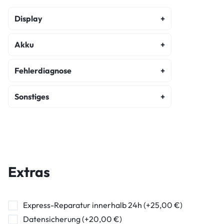
Display
Display Original Refurbished Reparatur
Akku
Akku Austausch
Fehlerdiagnose
Kostenvoranschlag
Sonstiges
Wasserschaden Diagnose
Ladebuchse Raparatur
Diagnose
Extras
Express-Reparatur innerhalb 24h (+25,00 €)
Datensicherung (+20,00 €)