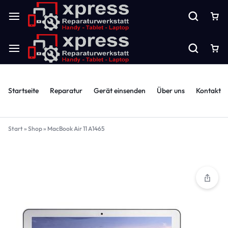
Startseite
Reparatur
Gerät einsenden
Über uns
Kontakt
Start
»
Shop
»
MacBook Air 11 A1465