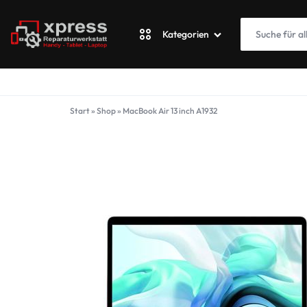
Kategorien
XPRESSWERKSTATT
Apple
Start
»
Shop
»
MacBook Air 13 inch A1932
Blackberry
Fairphone
Google
ASUS Phone
Honor