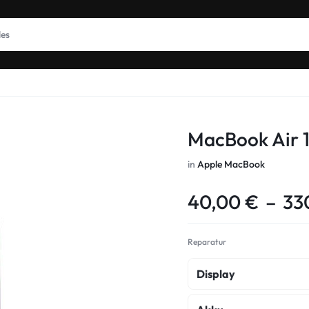
MacBook Air 1
in
Apple MacBook
40,00
€
–
33
Reparatur
Display
Display Original Ref