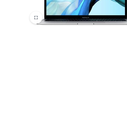
HTC
Huawei
Lenovo
LG
Microsoft
Motorola
Nokia
Oneplus