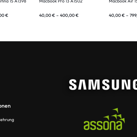
tina 15 A1398
Macbook Pro 13 A1502
Macbook Air 1
,00
€
40,00
€
–
400,00
€
40,00
€
–
799
onen
lehrung