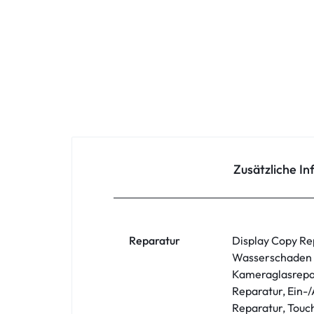
Oppo
Redmi
Samsung
Samsung Tablet
Sony
Zusätzliche I
Xiaomi
ZTE
Reparatur
Display Copy Re
Wasserschaden D
Zubehör
Kameraglasrepar
Reparatur, Ein-
Reparatur, Touc
ASUS Phone