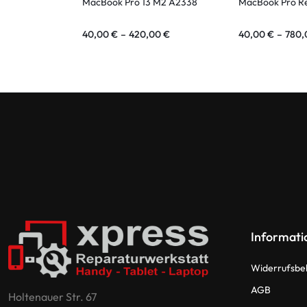
MacBook Pro 13 M2 A2338
MacBook Pro Re
40,00
€
–
420,00
€
40,00
€
–
780
Informati
Widerrufsbe
AGB
Holtenauer Str. 67