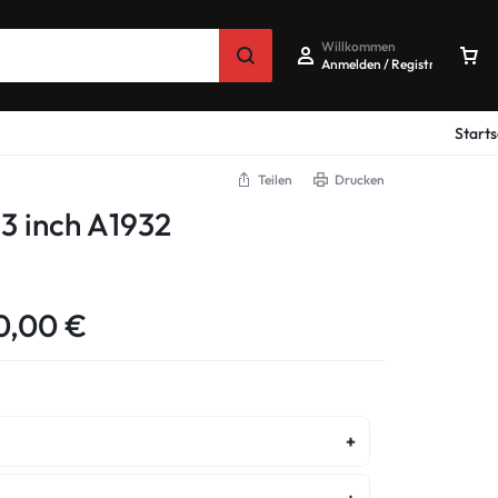
Willkommen
Anmelden / Registrieren
Starts
Teilen
Drucken
3 inch A1932
0,00
€
urbished Reparatur