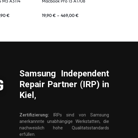
5 M3 A3114
Macbook Pro 13 A1708
MacBook Pro 
,90
€
19,90
€
–
469,00
€
40,00
€
–
6
Samsung
Independent
Repair Partner (IRP) in
Kiel,
Zertifizierung:
IRPs sind von Samsung
anerkannnte unabhängige Werkstatten, die
nachweislich hohe Qualitatsstandards
erfüllen.