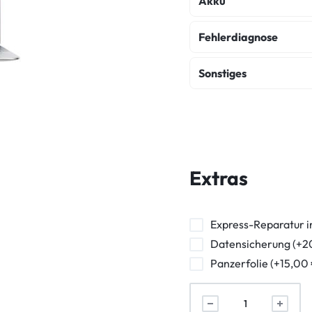
Akku
Akku Austausch
Fehlerdiagnose
Kostenvoranschlag
Sonstiges
Ladebuchse Raparat
Extras
Express-Reparatur i
Datensicherung (+2
Panzerfolie (+15,00