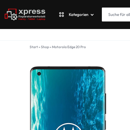
Kategorien
XPRESSWERKSTATT
Apple
Start
»
Shop
»
Motorola Edge 20 Pro
Blackberry
Fairphone
Google
ASUS Phone
Honor