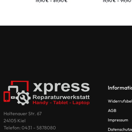
19,90
€
–
89,90
€
19,90
€
–
99,90
Informati
Widerrufsbe
AGB
Holtenauer Str. 67
Impressum
24105 Kiel
Telefon: 0431 – 5878080
Datenschutz