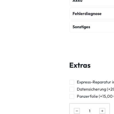
Akku
Akku Austausch
Fehlerdiagnose
Fehlerdiagnose
K
Sonstiges
Wasserschaden Dia
Backcover Reparatur
Frontkamera Repara
Powerbutton Reparat
Extras
Kopfhörerbuchse Rep
Vibration Reparatur
Express-Reparatur i
Datensicherung (+2
Panzerfolie (+15,00