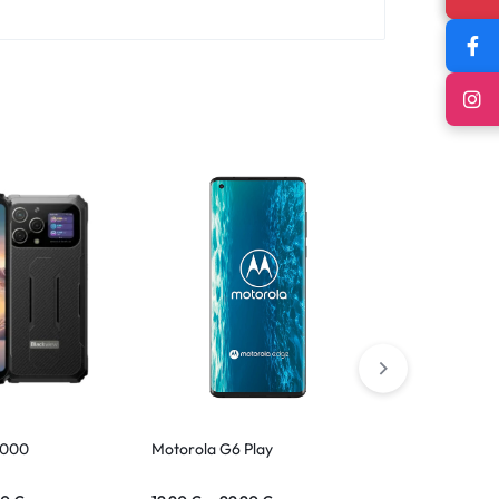
9000
Motorola G6 Play
Motorola Mot