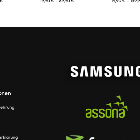
€
19,90
€
–
89,90
€
19,90
€
–
139,
onen
lehrung
erklärung