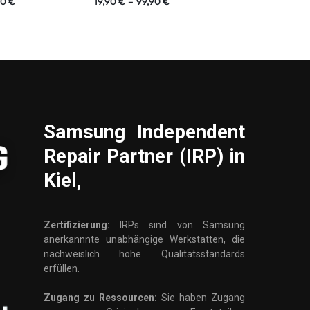
90
€
19,90
€
–
99,90
€
19,90
€
–
99,
Samsung
Independent
Repair Partner (IRP) in
Kiel,
Zertifizierung:
IRPs sind von Samsung
anerkannnte unabhängige Werkstatten, die
nachweislich hohe Qualitatsstandards
erfüllen.
Zugang zu Ressourcen:
Sie haben Zugang