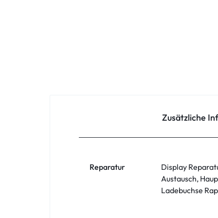
Oppo
Redmi
Samsung
Samsung Tablet
Sony
Zusätzliche I
Xiaomi
ZTE
Reparatur
Display Reparat
Austausch, Haup
Zubehör
Ladebuchse Rapa
ASUS Phone