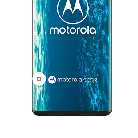
HTC
Huawei
Lenovo
LG
Microsoft
Motorola
Nokia
Oneplus