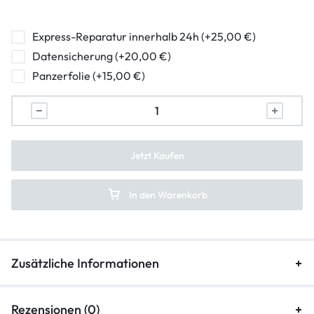
hormuschel-reparatur
ladebuchse-reparatur
Express-Reparatur innerhalb 24h (+25,00 €)
Datensicherung (+20,00 €)
lautstarkeregler-reparatur
Panzerfolie (+15,00 €)
mikrofon-reparatur
backcover-reparatur
frontkamera-reparatur
Jetzt Kaufen
hauptkamera-reparatur
In den Warenkorb
kameraglasreparatur
Zusätzliche Informationen
Rezensionen (0)