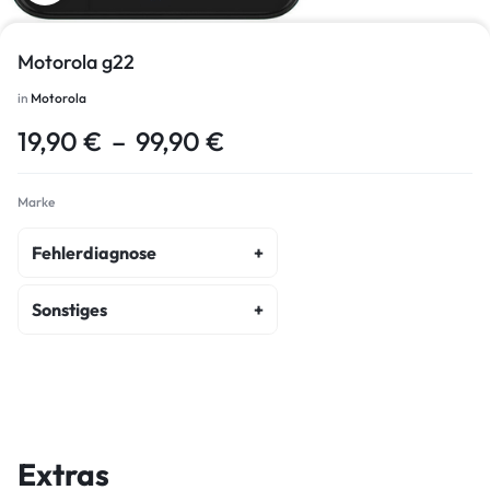
Motorola g22
in
Motorola
19,90
€
–
99,90
€
Marke
Fehlerdiagnose
fehlerdiagnose
Sonstiges
kostenvoranschlag
akku-austausch
wasserschaden-diagnose
display-reparatur
ein-ausschalter-reparatur
Extras