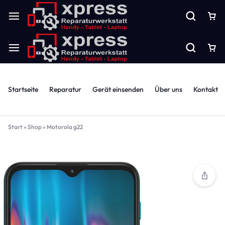
Startseite
Reparatur
Gerät einsenden
Über uns
Kontakt
Start
»
Shop
»
Motorola g22