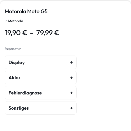
Motorola Moto G5
in
Motorola
19,90
€
–
79,99
€
Reparatur
Display
Display Reparatur
Akku
Akku Austausch
Fehlerdiagnose
Fehlerdiagnose
Sonstiges
Kostenvoranschlag
Backcover Reparatur