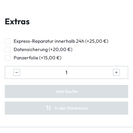
Wasserschaden Diagnose
Hauptkamera Reparatur
Frontkamera Reparatur
Extras
Kameraglasreparatur
Powerbutton Reparatur
Express-Reparatur innerhalb 24h (+25,00 €)
Datensicherung (+20,00 €)
Ladebuchse Raparatur
Panzerfolie (+15,00 €)
Kopfhörerbuchse Reparatur
Lautsprecher Reparatur
Vibration Reparatur
Jetzt Kaufen
In den Warenkorb