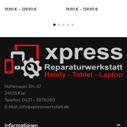
19,90
€
–
129,90
€
19,90
€
–
139,90
€
Holtenauer Str. 67
24105 Kiel
Telefon: 0431 – 5878080
E-Mail: info@xpresswerkstatt.de
Informationen