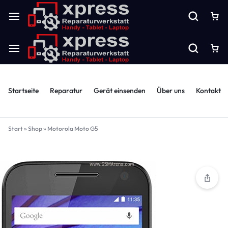
Startseite
Reparatur
Gerät einsenden
Über uns
Kontakt
Start
»
Shop
»
Motorola Moto G5