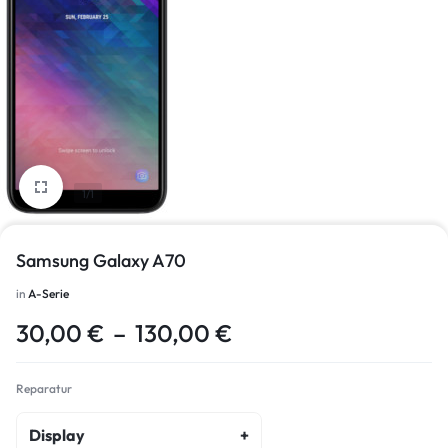
1/1
Samsung Galaxy A70
in
A-Serie
30,00
€
–
130,00
€
Reparatur
Display