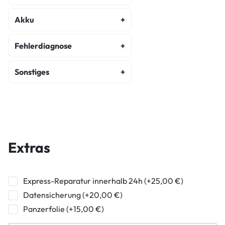
Display Reparatur
Akku
Akku Austausch
Fehlerdiagnose
Fehlerdiagnose
Sonstiges
Kostenvoranschlag
Backcover Reparatur
Wasserschaden Diagnose
Hauptkamera Reparatur
Frontkamera Reparatur
Extras
Kameraglasreparatur
Powerbutton Reparatur
Express-Reparatur innerhalb 24h (+25,00 €)
Datensicherung (+20,00 €)
Ladebuchse Raparatur
Panzerfolie (+15,00 €)
Kopfhörerbuchse Reparatur