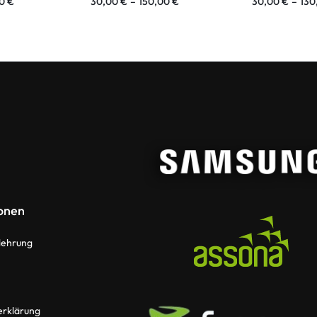
00
€
30,00
€
–
150,00
€
30,00
€
–
130
onen
lehrung
erklärung