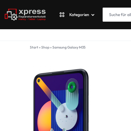
Kategorien
XPRESSWERKSTATT
Apple
Start
»
Shop
»
Samsung Galaxy M35
Blackberry
Fairphone
Google
ASUS Phone
Honor