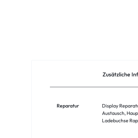
Oppo
Redmi
Samsung
Samsung Tablet
Sony
Zusätzliche I
Xiaomi
ZTE
Reparatur
Display Reparat
Austausch, Haup
Zubehör
Ladebuchse Rapa
ASUS Phone