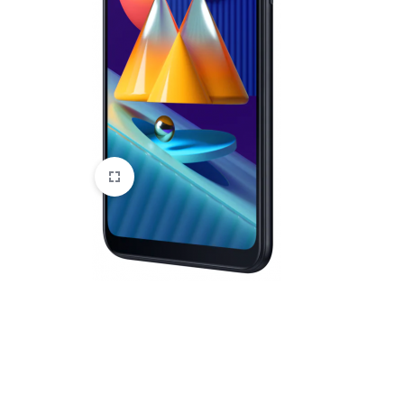
HTC
Huawei
Lenovo
LG
Microsoft
Motorola
Nokia
Oneplus