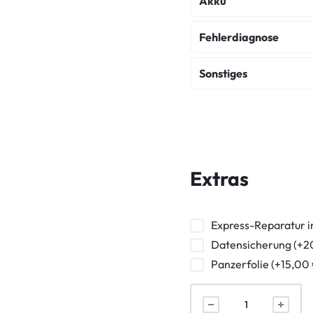
Akku
Akku Austausch
Fehlerdiagnose
Fehlerdiagnose
K
Sonstiges
Wasserschaden Dia
Backcover Reparatur
Frontkamera Repara
Powerbutton Reparat
Extras
Kopfhörerbuchse Rep
Vibration Reparatur
Express-Reparatur i
Datensicherung (+2
Panzerfolie (+15,00