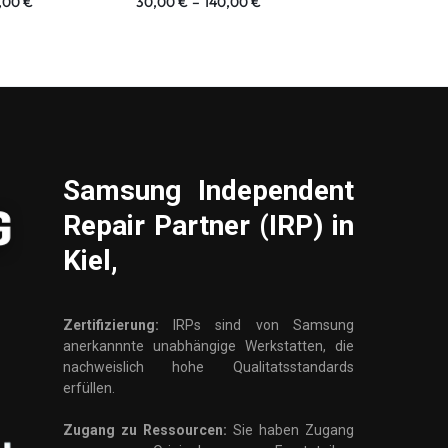
,00
€
30,00
€
–
140,00
€
19,90
€
–
10
Samsung
Independent
Repair Partner (IRP) in
Kiel,
Zertifizierung:
IRPs sind von Samsung
anerkannnte unabhängige Werkstatten, die
nachweislich hohe Qualitatsstandards
erfüllen.
Zugang zu Ressourcen:
Sie haben Zugang