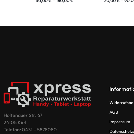
30,00
€
–
160,00
€
20,00
€
–
90,
Informati
Widerrufsbe
AGB
Holtenauer Str. 67
Impressum
24105 Kiel
Telefon: 0431 – 5878080
Datenschutz