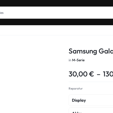
Samsung Gal
in
M-Serie
30,00
€
–
13
Reparatur
Display
Display Reparatur