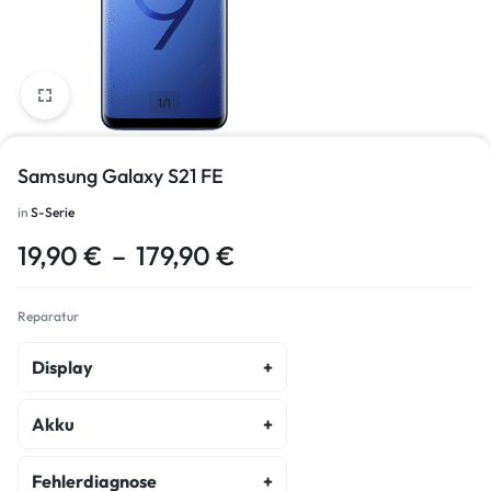
1/1
Samsung Galaxy S21 FE
in
S-Serie
19,90
€
–
179,90
€
Reparatur
Display
Display Reparatur
Akku
Akku Austausch
Fehlerdiagnose