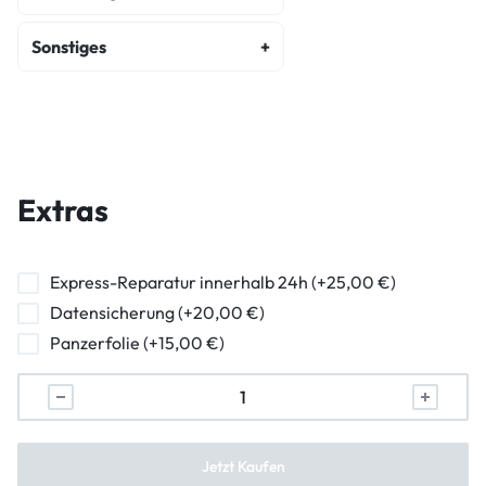
Fehlerdiagnose
Sonstiges
Kostenvoranschlag
Backcover Reparatur
Wasserschaden Diagnose
Hauptkamera Reparatur
Frontkamera Reparatur
Extras
Kameraglasreparatur
Powerbutton Reparatur
Express-Reparatur innerhalb 24h (+25,00 €)
Datensicherung (+20,00 €)
Ladebuchse Raparatur
Panzerfolie (+15,00 €)
Kopfhörerbuchse Reparatur
Lautsprecher Reparatur
Vibration Reparatur
Jetzt Kaufen