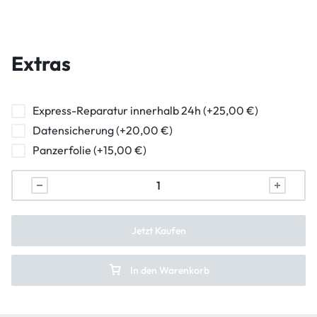
Wasserschaden Diagnose
Hauptkamera Reparatur
Frontkamera Reparatur
Extras
Kameraglasreparatur
Powerbutton Reparatur
Express-Reparatur innerhalb 24h (+25,00 €)
Datensicherung (+20,00 €)
Ladebuchse Raparatur
Panzerfolie (+15,00 €)
Kopfhörerbuchse Reparatur
Lautsprecher Reparatur
Vibration Reparatur
Jetzt Kaufen
In den Warenkorb