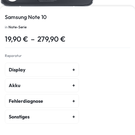
Samsung Note 10
in
Note-Serie
19,90
€
–
279,90
€
Reparatur
Display
Display Reparatur
Akku
Akku Austausch
Fehlerdiagnose
Fehlerdiagnose
Sonstiges
Kostenvoranschlag
Backcover Reparatur