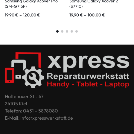
Samsung Galaxy Xcover Pro
Samsung Galaxy Xcover 2
(SM-G715F)
(S7710)
19,90
€
–
120,00
€
19,90
€
–
100,00
€
Holtenauer Str. 67
24105 Kiel
Telefon: 0431 – 5878080
E-Mail: info@xpresswerkstatt.de