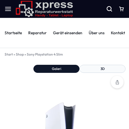
Startseite
Reparatur
Gerät einsenden
Über uns
Kontakt
Start
»
Shop
»
Sony Playstation 4 Slim
Galeri
3D