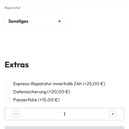
Reparatur
Sonstiges
Reinigung
Lüfter
HDMI
Extras
Power Supply Module
Ladebuchse Reparatur
Express-Reparatur innerhalb 24h (+25,00 €)
Datensicherung (+20,00 €)
Panzerfolie (+15,00 €)