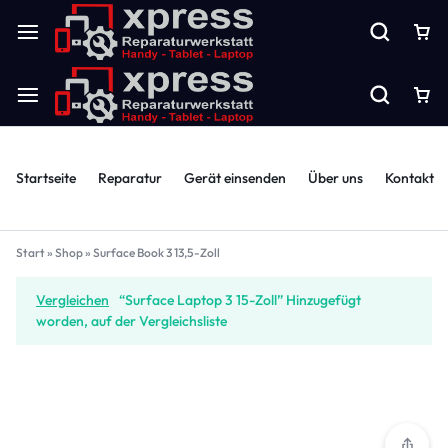
Startseite
Reparatur
Gerät einsenden
Über uns
Kontakt
Start
»
Shop
»
Surface Book 3 13,5-Zoll
Vergleichen
“Surface Laptop 3 15-Zoll” Hinzugefügt
worden, auf der Vergleichsliste