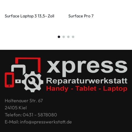
Surface Laptop 3 13,5- Zoll
Surface Pro 7
Holtenauer Str. 67
24105 Kiel
Telefon: 0431 – 5878080
E-Mail: info@xpresswerkstatt.de