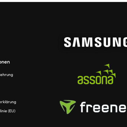
onen
lehrung
erklärung
inie (EU)