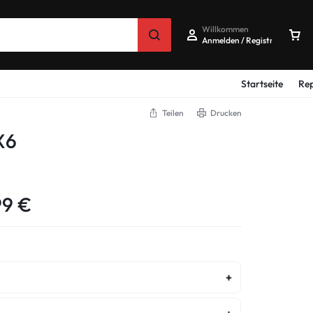
Willkommen
Anmelden / Registrieren
Startseite
Rep
Teilen
Drucken
X6
99
€
ostenvoranschlag