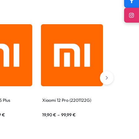
5 Plus
Xiaomi 12 Pro (2201122G)
Xiaomi Redmi
9
€
19,90
€
–
99,99
€
19,90
€
–
99,