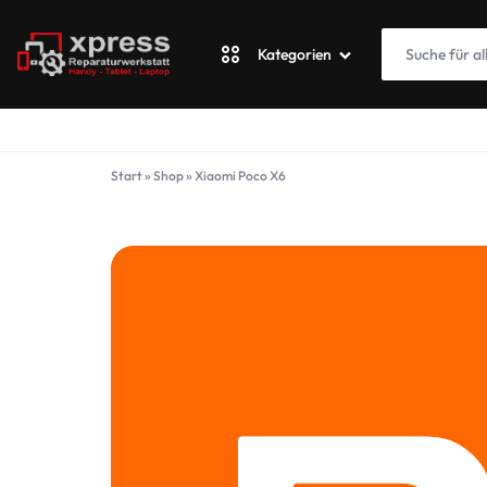
Kategorien
XPRESSWERKSTATT
Apple
Start
»
Shop
»
Xiaomi Poco X6
Blackberry
Fairphone
Google
ASUS Phone
Honor