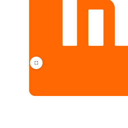
HTC
Huawei
Lenovo
LG
Microsoft
Motorola
Nokia
Oneplus