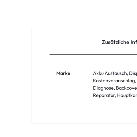
Oppo
Redmi
Samsung
Zusätzliche I
Samsung Tablet
Sony
Marke
Akku Austausch, Dis
Kostenvoranschlag,
Xiaomi
Diagnose, Backcover
Reparatur, Hauptka
ZTE
Zubehör
ASUS Phone