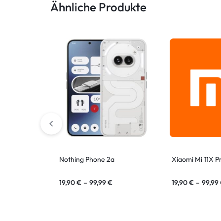
Ähnliche Produkte
ASUS Tablet
Nothing Phone 2a
Xiaomi Mi 11X P
19,90
€
–
99,99
€
19,90
€
–
99,99