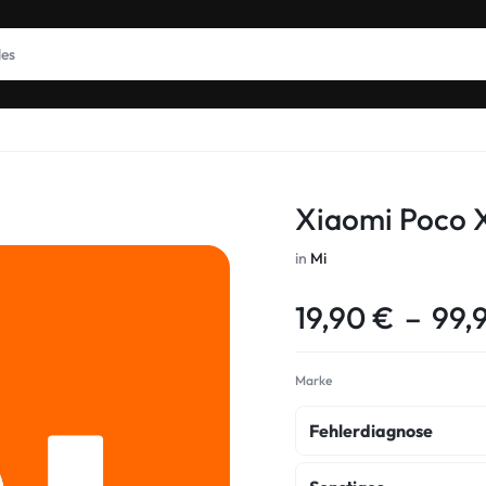
Xiaomi Poco 
in
Mi
19,90
€
–
99,
Marke
Fehlerdiagnose
fehlerdiagnose
k