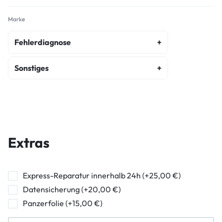
Marke
Fehlerdiagnose
fehlerdiagnose
Sonstiges
kostenvoranschlag
akku-austausch
wasserschaden-diagnose
display-reparatur
diagnose
ein-ausschalter-reparatur
Extras
hormuschel-reparatur
ladebuchse-reparatur
Express-Reparatur innerhalb 24h (+25,00 €)
Datensicherung (+20,00 €)
lautstarkeregler-reparatur
Panzerfolie (+15,00 €)
mikrofon-reparatur