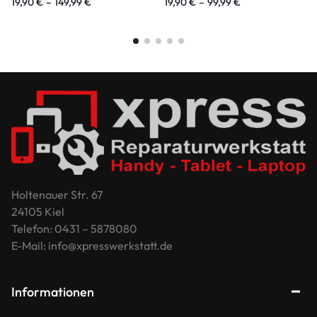
19,90
€
–
149,99
€
19,90
€
–
99,99
€
Holtenauer Str. 67
24105 Kiel
Telefon: 0431 – 5878080
E-Mail: info@xpresswerkstatt.de
Informationen