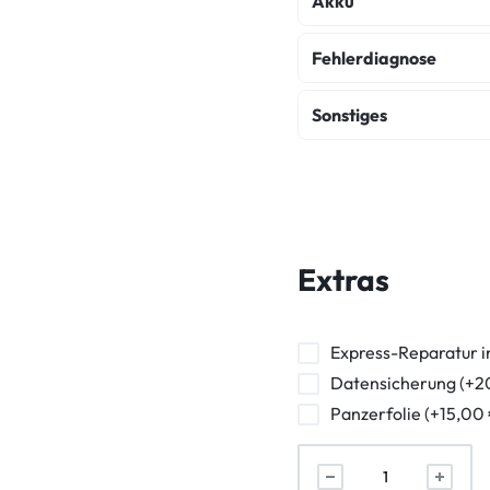
Akku
Akku Austausch
Fehlerdiagnose
Fehlerdiagnose
K
Sonstiges
Wasserschaden Dia
Backcover Reparatur
Frontkamera Repara
Powerbutton Reparat
Extras
Kopfhörerbuchse Rep
Vibration Reparatur
Express-Reparatur i
Datensicherung (+2
Panzerfolie (+15,00