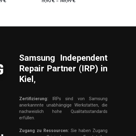
99
€
19,90
€
–
149,99
€
19,90
€
–
99,
Samsung
Independent
Repair Partner (IRP) in
Kiel,
Zertifizierung:
IRPs sind von Samsung
anerkannnte unabhängige Werkstatten, die
nachweislich hohe Qualitatsstandards
erfüllen.
Zugang zu Ressourcen:
Sie haben Zugang