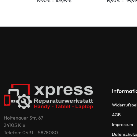
19,90
€
–
109,99
€
19,90
€
–
199,9
Informati
Widerrufsbe
AGB
Holtenauer Str. 67
Impressum
24105 Kiel
Telefon: 0431 – 5878080
Datenschutz