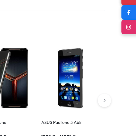
one
ASUS Padfone 3 A68
ASUS ZenFon