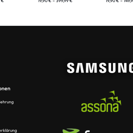
9
€
19,90
€
–
399,99
€
19,90
€
–
149,
onen
lehrung
erklärung