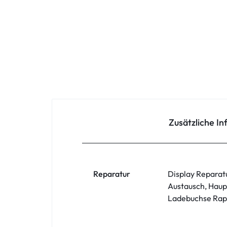
Oppo
Redmi
Samsung
Samsung Tablet
Sony
Zusätzliche I
Xiaomi
ZTE
Reparatur
Display Reparat
Austausch, Haup
Zubehör
Ladebuchse Rapa
ASUS Phone