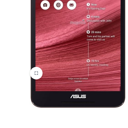
HTC
Huawei
Lenovo
LG
Microsoft
Motorola
Nokia
Oneplus