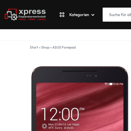
Kategorien
XPRESSWERKSTATT
Apple
Start
»
Shop
»
ASUS Fonepad
Blackberry
Fairphone
Google
ASUS Phone
Honor