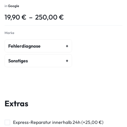
in
Google
19,90
€
–
250,00
€
Marke
Fehlerdiagnose
fehlerdiagnose
Sonstiges
kostenvoranschlag
akku-austausch
wasserschaden-diagnose
display-reparatur
ein-ausschalter-reparatur
Extras
hormuschel-reparatur
ladebuchse-reparatur
Express-Reparatur innerhalb 24h (+25,00 €)