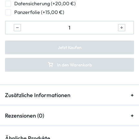
Datensicherung (+20,00 €)
lautstarkeregler-reparatur
Panzerfolie (+15,00 €)
mikrofon-reparatur
frontkamera-reparatur
hauptkamera-reparatur
Jetzt Kaufen
kameraglasreparatur
In den Warenkorb
Zusätzliche Informationen
Rezensionen (0)
Ähnliche Produkte