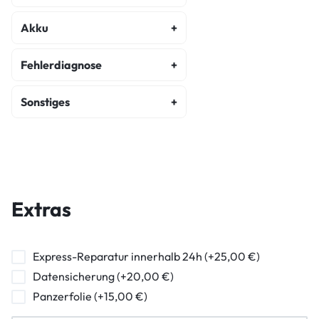
Display Reparatur
Akku
Akku Austausch
Fehlerdiagnose
Fehlerdiagnose
Sonstiges
Kostenvoranschlag
Backcover Reparatur
Wasserschaden Diagnose
Hauptkamera Reparatur
Frontkamera Reparatur
Extras
Kameraglasreparatur
Powerbutton Reparatur
Express-Reparatur innerhalb 24h (+25,00 €)
Datensicherung (+20,00 €)
Ladebuchse Raparatur
Panzerfolie (+15,00 €)
Kopfhörerbuchse Reparatur