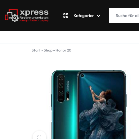
Kategorien
XPRESSWERKSTATT
Apple
Start
»
Shop
»
Honor 20
Blackberry
Fairphone
Google
ASUS Phone
Honor