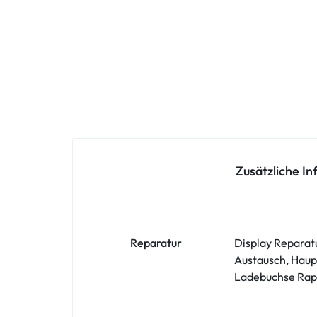
Oppo
Redmi
Samsung
Samsung Tablet
Sony
Zusätzliche I
Xiaomi
ZTE
Reparatur
Display Reparat
Austausch, Haup
Zubehör
Ladebuchse Rapa
ASUS Phone