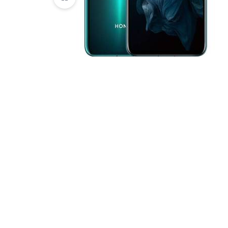
HTC
Huawei
Lenovo
LG
Microsoft
Motorola
Nokia
Oneplus