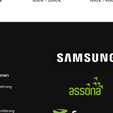
€
19,90
€
–
129,90
€
19,90
€
–
99,9
onen
lehrung
erklärung