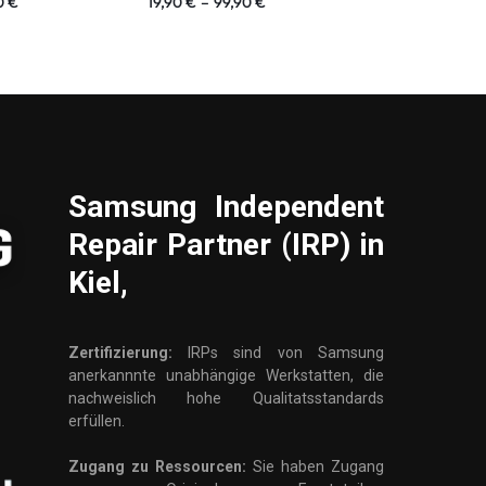
0
€
19,90
€
–
99,90
€
19,90
€
–
99,
Samsung
Independent
Repair Partner (IRP) in
Kiel,
Zertifizierung:
IRPs sind von Samsung
anerkannnte unabhängige Werkstatten, die
nachweislich hohe Qualitatsstandards
erfüllen.
Zugang zu Ressourcen:
Sie haben Zugang