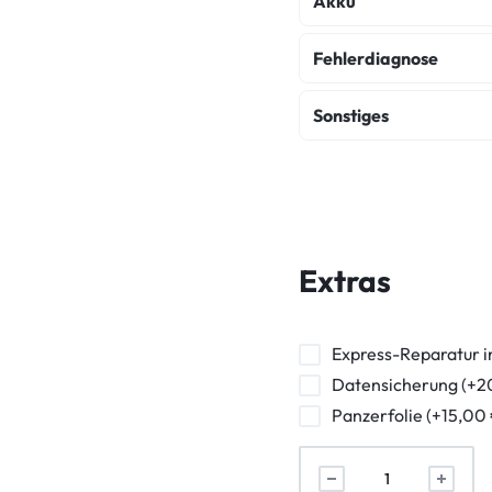
Akku
Akku Austausch
Fehlerdiagnose
Fehlerdiagnose
K
Sonstiges
Wasserschaden Dia
Backcover Reparatur
Frontkamera Repara
Powerbutton Reparat
Extras
Kopfhörerbuchse Rep
Vibration Reparatur
Express-Reparatur i
Datensicherung (+2
Panzerfolie (+15,00