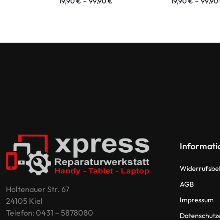
19,90
€
–
99,90
€
19,90
€
–
99,90
Informati
Widerrufsbe
AGB
Holtenauer Str. 67
Impressum
24105 Kiel
Telefon: 0431 – 5878080
Datenschutz