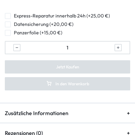
hormuschel-reparatur
ladebuchse-reparatur
Express-Reparatur innerhalb 24h (+25,00 €)
Datensicherung (+20,00 €)
lautstarkeregler-reparatur
Panzerfolie (+15,00 €)
mikrofon-reparatur
backcover-reparatur
frontkamera-reparatur
Jetzt Kaufen
hauptkamera-reparatur
In den Warenkorb
kameraglasreparatur
Zusätzliche Informationen
Rezensionen (0)