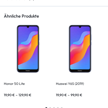
Ähnliche Produkte
Honor 50 Lite
Huawei Y6S (2019)
19,90
€
–
129,90
€
19,90
€
–
99,90
€