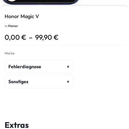
Honor Magic V
in
Honor
0,00
€
–
99,90
€
Marke
Fehlerdiagnose
fehlerdiagnose
Sonstiges
kostenvoranschlag
akku-austausch
wasserschaden-diagnose
display-reparatur
ein-ausschalter-reparatur
Extras