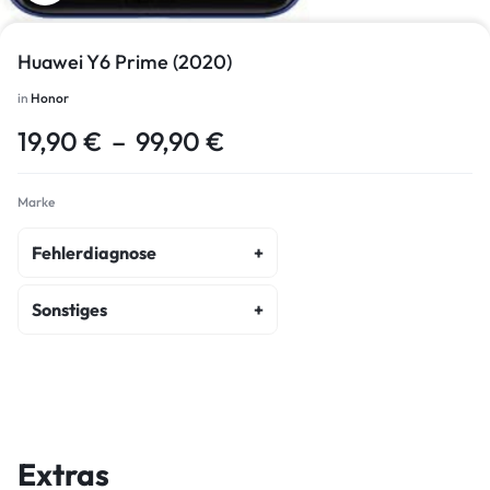
Huawei Y6 Prime (2020)
in
Honor
19,90
€
–
99,90
€
Marke
Fehlerdiagnose
fehlerdiagnose
Sonstiges
kostenvoranschlag
akku-austausch
wasserschaden-diagnose
display-reparatur
ein-ausschalter-reparatur
Extras