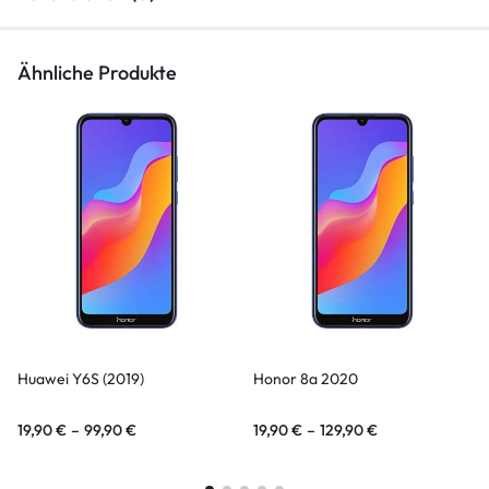
Ähnliche Produkte
Huawei Y6S (2019)
Honor 8a 2020
19,90
€
–
99,90
€
19,90
€
–
129,90
€