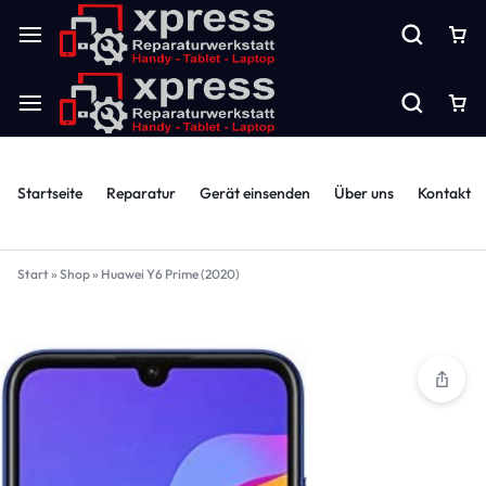
Startseite
Reparatur
Gerät einsenden
Über uns
Kontakt
Start
»
Shop
»
Huawei Y6 Prime (2020)