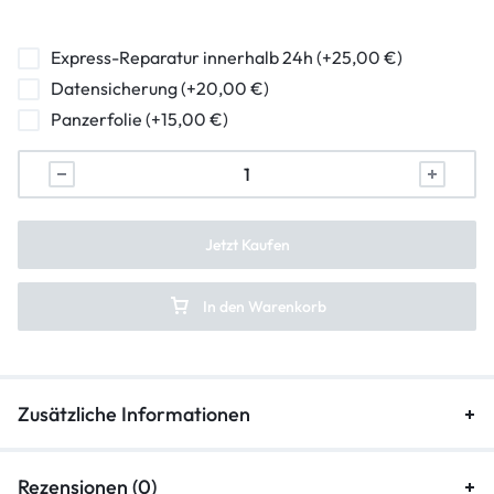
hormuschel-reparatur
ladebuchse-reparatur
Express-Reparatur innerhalb 24h (+25,00 €)
Datensicherung (+20,00 €)
lautstarkeregler-reparatur
Panzerfolie (+15,00 €)
mikrofon-reparatur
backcover-reparatur
frontkamera-reparatur
Jetzt Kaufen
hauptkamera-reparatur
In den Warenkorb
kameraglasreparatur
Zusätzliche Informationen
Rezensionen (0)