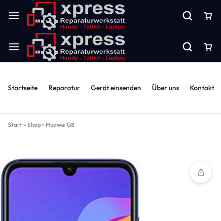
Startseite
Reparatur
Gerät einsenden
Über uns
Kontakt
Start
»
Shop
»
Huawei G8