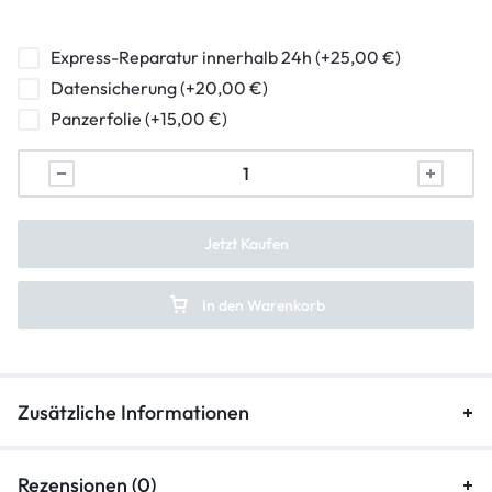
hormuschel-reparatur
ladebuchse-reparatur
Express-Reparatur innerhalb 24h (+25,00 €)
Datensicherung (+20,00 €)
lautstarkeregler-reparatur
Panzerfolie (+15,00 €)
mikrofon-reparatur
backcover-reparatur
frontkamera-reparatur
Jetzt Kaufen
hauptkamera-reparatur
In den Warenkorb
kameraglasreparatur
Zusätzliche Informationen
Rezensionen (0)