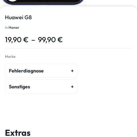
Huawei G8
in
Honor
19,90
€
–
99,90
€
Marke
Fehlerdiagnose
fehlerdiagnose
Sonstiges
kostenvoranschlag
akku-austausch
wasserschaden-diagnose
display-reparatur
ein-ausschalter-reparatur
Extras