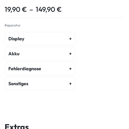
19,90
€
–
149,90
€
Reparatur
Display
Display Reparatur
Akku
Akku Austausch
Fehlerdiagnose
Fehlerdiagnose
Sonstiges
Kostenvoranschlag
Backcover Reparatur
Wasserschaden Diagnose
Hauptkamera Reparatur
Frontkamera Reparatur
Extras