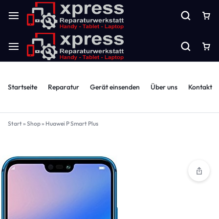
Startseite
Reparatur
Gerät einsenden
Über uns
Kontakt
Start
»
Shop
»
Huawei P Smart Plus