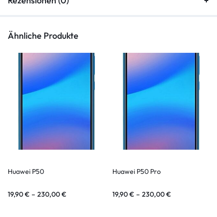
Rezensionen (0)
Ähnliche Produkte
Huawei P50
Huawei P50 Pro
19,90
€
–
230,00
€
19,90
€
–
230,00
€