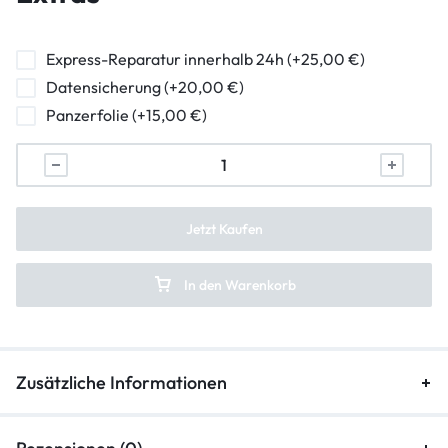
Kameraglasreparatur
Powerbutton Reparatur
Express-Reparatur innerhalb 24h (+25,00 €)
Datensicherung (+20,00 €)
Ladebuchse Raparatur
Panzerfolie (+15,00 €)
Kopfhörerbuchse Reparatur
Lautsprecher Reparatur
Vibration Reparatur
Jetzt Kaufen
In den Warenkorb
Zusätzliche Informationen