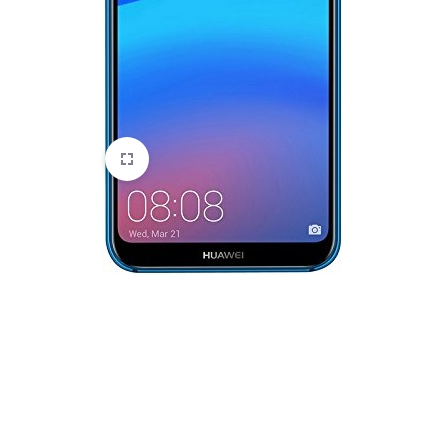
HTC
Huawei
Lenovo
LG
Microsoft
Motorola
Nokia
Oneplus