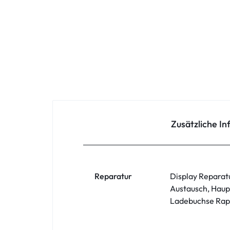
Oppo
Redmi
Samsung
Samsung Tablet
Sony
Zusätzliche I
Xiaomi
ZTE
Reparatur
Display Reparat
Austausch, Haup
Zubehör
Ladebuchse Rapa
ASUS Phone