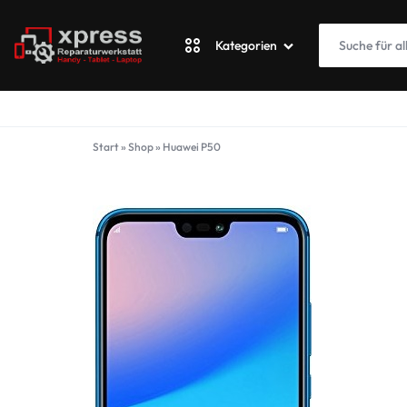
Kategorien
XPRESSWERKSTATT
Apple
Start
»
Shop
»
Huawei P50
Blackberry
Fairphone
Google
ASUS Phone
Honor