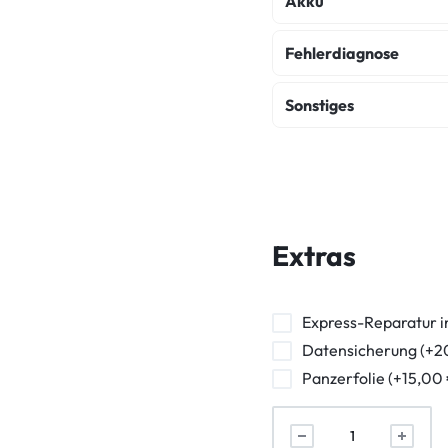
Akku
Akku Austausch
Fehlerdiagnose
Fehlerdiagnose
K
Sonstiges
Wasserschaden Dia
Backcover Reparatur
Frontkamera Repara
Powerbutton Reparat
Extras
Kopfhörerbuchse Rep
Vibration Reparatur
Express-Reparatur i
Datensicherung (+2
Panzerfolie (+15,00