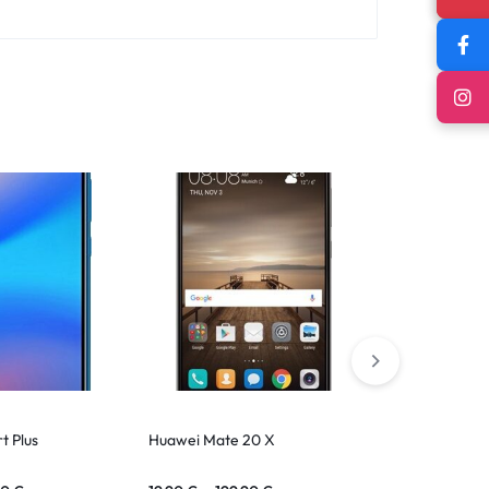
t Plus
Huawei Mate 20 X
Huawei P40 L