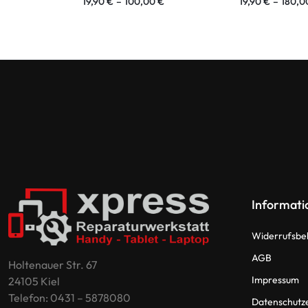
19,90
€
–
100,00
€
19,90
€
–
180,
Informati
Widerrufsbe
AGB
Holtenauer Str. 67
Impressum
24105 Kiel
Telefon: 0431 – 5878080
Datenschutz