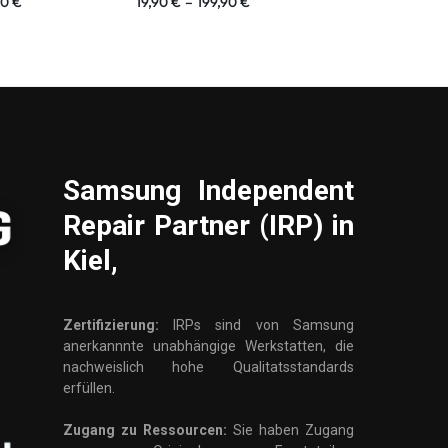
90
€
19,90
€
–
199,90
€
19,90
€
–
10
Samsung
Independent
Repair Partner (IRP) in
Kiel,
Zertifizierung:
IRPs sind von Samsung
anerkannnte unabhängige Werkstatten, die
nachweislich hohe Qualitatsstandards
erfüllen.
Zugang zu Ressourcen:
Sie haben Zugang