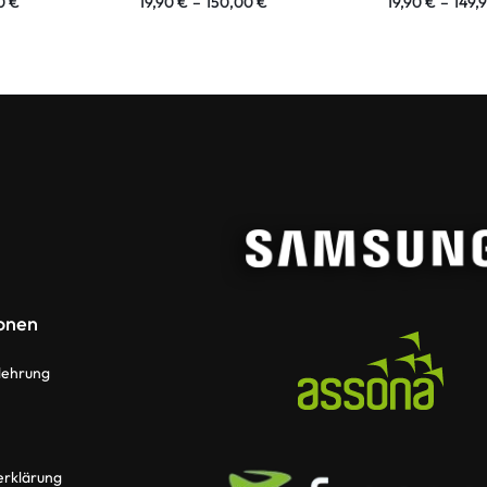
00
€
19,90
€
–
150,00
€
19,90
€
–
149,
onen
lehrung
erklärung