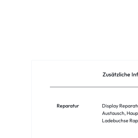
Oppo
Redmi
Samsung
Samsung Tablet
Sony
Zusätzliche I
Xiaomi
ZTE
Reparatur
Display Reparat
Austausch, Haup
Zubehör
Ladebuchse Rapa
ASUS Phone