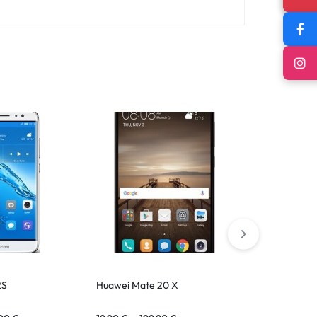
2S
Huawei Mate 20 X
Huawei P40 L