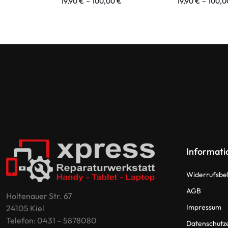
19,90
€
–
100,00
€
19,90
€
–
100,
Informati
Widerrufsbe
AGB
Holtenauer Str. 67
Impressum
24105 Kiel
Telefon: 0431 – 5878080
Datenschutz