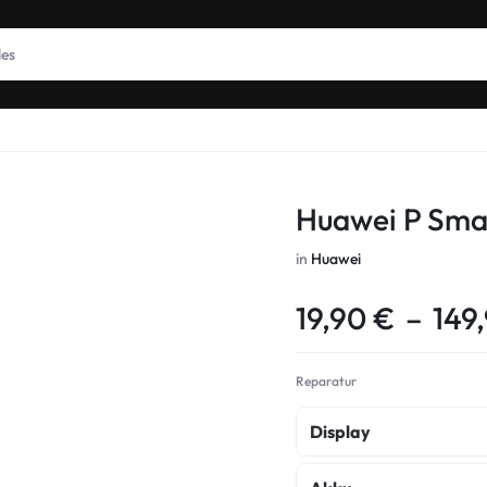
Huawei P Sma
in
Huawei
19,90
€
–
149
Reparatur
Display
Display Reparatur