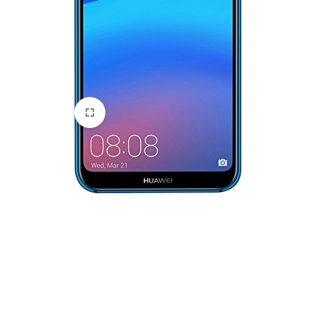
HTC
Huawei
Lenovo
LG
Microsoft
Motorola
Nokia
Oneplus