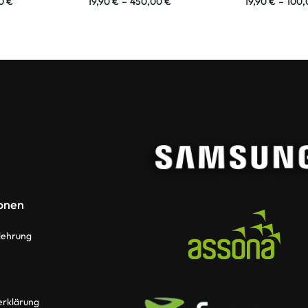
00
€
19,90
€
–
450,00
€
19,90
€
–
100
onen
lehrung
erklärung