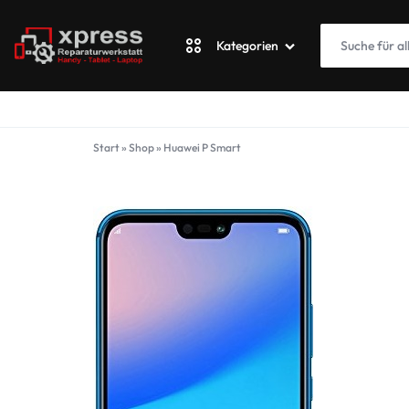
Kategorien
XPRESSWERKSTATT
Apple
Start
»
Shop
»
Huawei P Smart
Blackberry
Fairphone
Google
ASUS Phone
Honor