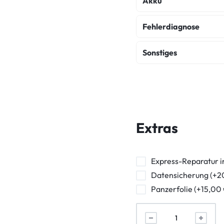
Akku
Akku Austausch
Fehlerdiagnose
Fehlerdiagnose
K
Sonstiges
Wasserschaden Dia
Backcover Reparatur
Frontkamera Repara
Powerbutton Reparat
Extras
Kopfhörerbuchse Rep
Vibration Reparatur
Express-Reparatur i
Datensicherung (+2
Panzerfolie (+15,00