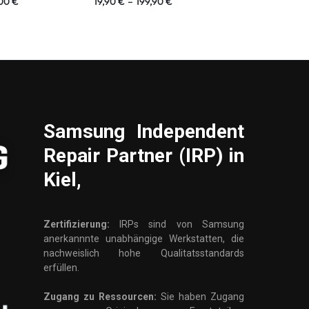
,00
€
19,90
€
–
199,90
€
19,90
€
–
149
Samsung
Independent
Repair Partner (IRP) in
Kiel,
Zertifizierung:
IRPs sind von Samsung
anerkannnte unabhängige Werkstatten, die
nachweislich hohe Qualitatsstandards
erfüllen.
Zugang zu Ressourcen:
Sie haben Zugang