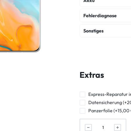
Akku
Akku Austausch
Fehlerdiagnose
Fehlerdiagnose
K
Sonstiges
Wasserschaden Dia
Backcover Reparatur
Frontkamera Repara
Powerbutton Reparat
Extras
Kopfhörerbuchse Rep
Vibration Reparatur
Express-Reparatur i
Datensicherung (+2
Panzerfolie (+15,00