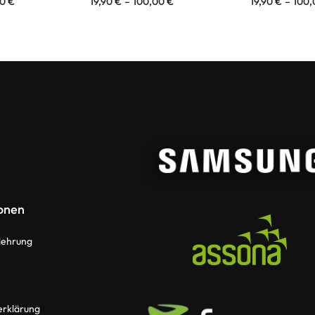
00
€
19,90
€
–
100,00
€
19,90
€
–
100
onen
lehrung
erklärung