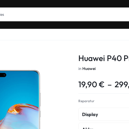
Huawei P40 P
in
Huawei
19,90
€
–
299
Reparatur
Display
Display Reparatur