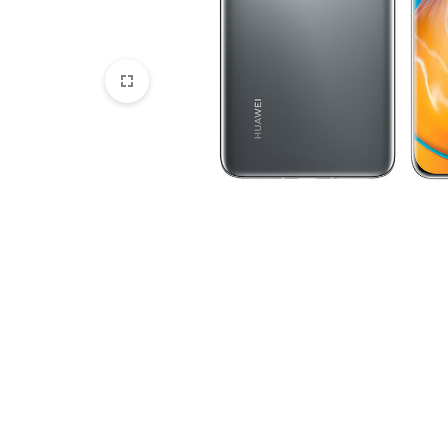
HTC
Huawei
Lenovo
LG
Microsoft
Motorola
Nokia
Oneplus