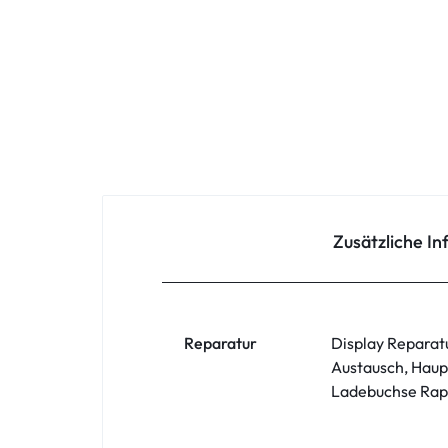
Oppo
Redmi
Samsung
Samsung Tablet
Sony
Zusätzliche I
Xiaomi
ZTE
Reparatur
Display Reparat
Austausch, Haup
Zubehör
Ladebuchse Rapa
ASUS Phone