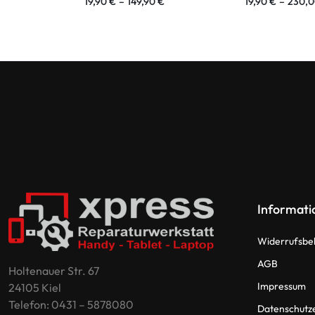
19,90
€
–
149,90
€
19,90
€
–
230,
Informati
Widerrufsbe
AGB
Holtenauer Str. 67
Impressum
24105 Kiel
Telefon: 0431 – 5878080
Datenschutz