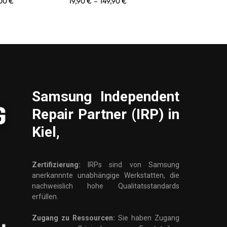
,00
€
19,90
€
–
149,90
€
19,90
€
–
10
Samsung
Independent
Repair Partner (IRP) in
Kiel,
Zertifizierung:
IRPs sind von Samsung
anerkannnte unabhängige Werkstatten, die
nachweislich hohe Qualitatsstandards
erfüllen.
Zugang zu Ressourcen:
Sie haben Zugang