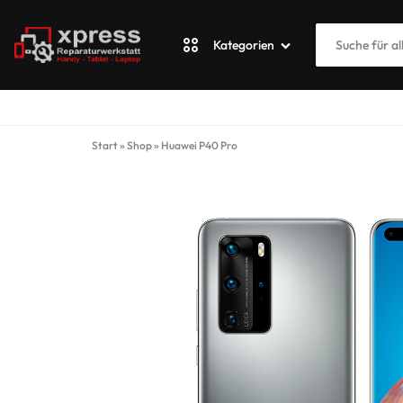
Kategorien
XPRESSWERKSTATT
Apple
Start
»
Shop
»
Huawei P40 Pro
Blackberry
Fairphone
Google
ASUS Phone
Honor