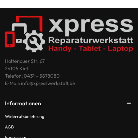
Holtenauer Str. 67
24105 Kiel
Telefon: 0431 – 5878080
E-Mail: info@xpresswerkstatt.de
Informationen
Widerrufsbelehrung
AGB
Impressum