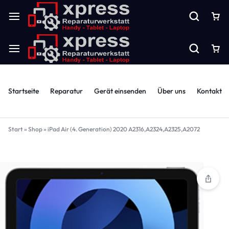
Startseite
Reparatur
Gerät einsenden
Über uns
Kontakt
Start
»
Shop
»
iPad Air (4. Generation) 2020 A2316,A2324,A2325,A2072