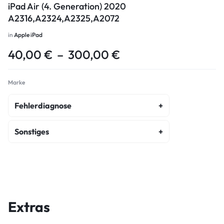
iPad Air (4. Generation) 2020
A2316,A2324,A2325,A2072
in
Apple iPad
40,00
€
–
300,00
€
Marke
Fehlerdiagnose
fehlerdiagnose
Sonstiges
kostenvoranschlag
akku-austausch
wasserschaden-diagnose
ladebuchse-reparatur
diagnose
display-original-refurbished-reparatur
Extras