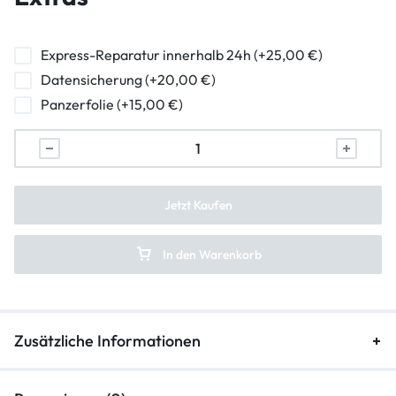
Hörmuschel Reparatur
Ladebuchse Raparatur
Express-Reparatur innerhalb 24h (+25,00 €)
Datensicherung (+20,00 €)
Lautsprecher Reparatur
Panzerfolie (+15,00 €)
Vibration Reparatur
Ein-/Ausschalter Reparatur
Backcover Rückseite Reparatur
Jetzt Kaufen
Mikrofon Reparatur
In den Warenkorb
Lautstärkeregler Reparatur
Zusätzliche Informationen