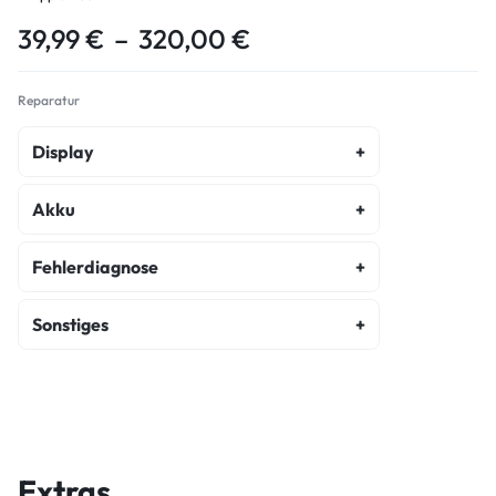
39,99
€
–
320,00
€
Reparatur
Display
Display Copy Reparatur
Akku
Display Original Refurbished Reparatur
Akku Austausch
Fehlerdiagnose
Fehlerdiagnose
Sonstiges
Kostenvoranschlag
Hauptkamera Reparatur
Wasserschaden Diagnose
Frontkamera Reparatur
Diagnose
Kameraglasreparatur
Extras