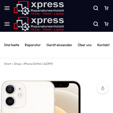
Startseite
Reparatur
Gerät einsenden
Über uns
Kontakt
Start
»
Shop
»
iPhone 12 Mini (A2399)