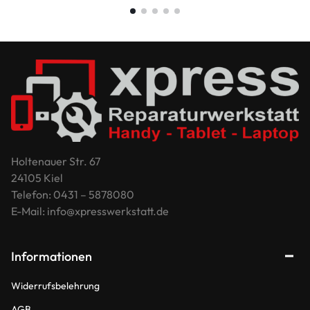
Holtenauer Str. 67
24105 Kiel
Telefon: 0431 – 5878080
E-Mail: info@xpresswerkstatt.de
Informationen
Widerrufsbelehrung
AGB