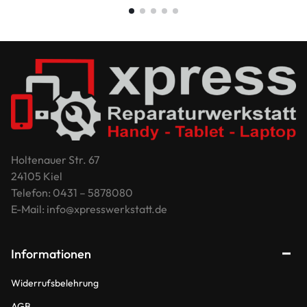
Holtenauer Str. 67
24105 Kiel
Telefon: 0431 – 5878080
E-Mail: info@xpresswerkstatt.de
Informationen
Widerrufsbelehrung
AGB