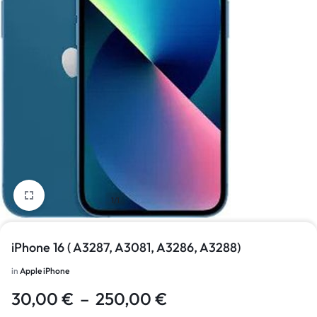
1/1
iPhone 16 ( A3287, A3081, A3286, A3288)
in
Apple iPhone
30,00
€
–
250,00
€