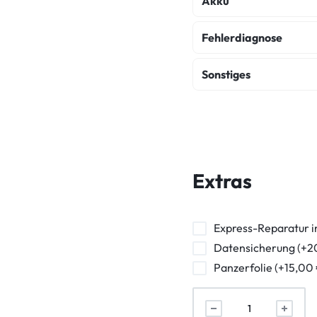
Akku
Display Original Ref
Akku Austausch
Fehlerdiagnose
Fehlerdiagnose
K
Sonstiges
Wasserschaden Dia
Hauptkamera Repara
Kameraglas Reparat
Ladebuchse Reparat
Extras
Vibration Reparatur
Backcover Rückseite
Express-Reparatur i
Datensicherung (+2
Lautstärkeregler Rep
Panzerfolie (+15,00