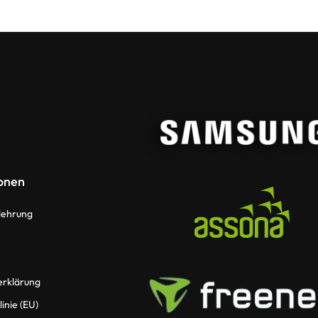
onen
lehrung
erklärung
inie (EU)