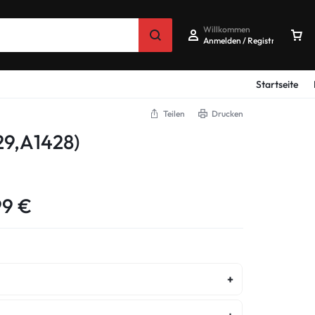
Willkommen
Anmelden / Registrieren
Startseite
Teilen
Drucken
29,A1428)
99
€
tur