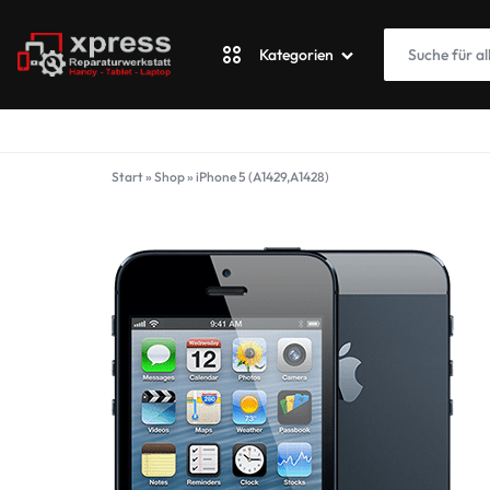
Kategorien
XPRESSWERKSTATT
Apple
Start
»
Shop
»
iPhone 5 (A1429,A1428)
Blackberry
Fairphone
Google
ASUS Phone
Honor