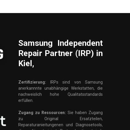
Samsung
Independent
Repair Partner (IRP) in
Kiel,
Zertifizierung:
IRPs sind von Samsung
anerkannnte unabhängige Werkstatten, die
nachweislich hohe Qualitatsstandards
erfüllen.
Zugang zu Ressourcen:
Sie haben Zugang
zu Original Ersatzteilen,
Reparaturanieitungenen und Diagnosetools,