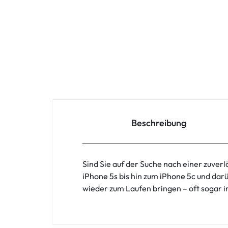
Oppo
Redmi
Samsung
Samsung Tablet
Sony
Beschreibung
Xiaomi
Sind Sie auf der Suche nach einer zuver
ZTE
iPhone 5s
bis hin zum
iPhone 5c
und darü
wieder zum Laufen bringen – oft sogar i
Zubehör
ASUS Phone