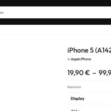
iPhone 5 (A14
in
Apple iPhone
19,90
€
–
99,
Reparatur
Display
Display Copy Repara