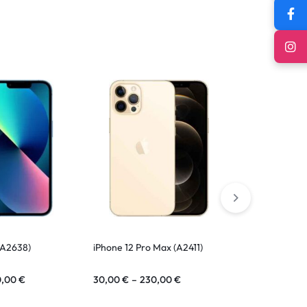
(A2638)
iPhone 12 Pro Max (A2411)
iPhone 14
0,00
€
30,00
€
–
230,00
€
30,00
€
–
18