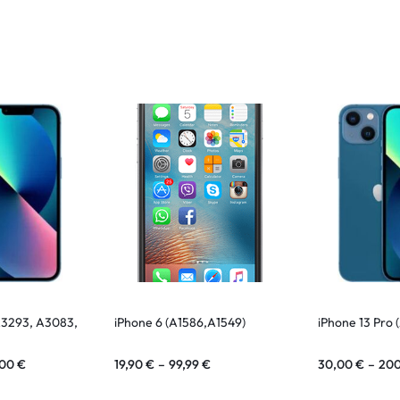
(A3293, A3083,
iPhone 6 (A1586,A1549)
iPhone 13 Pro 
,00
€
19,90
€
–
99,99
€
30,00
€
–
20