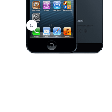
HTC
Huawei
Lenovo
LG
Microsoft
Motorola
Nokia
Oneplus