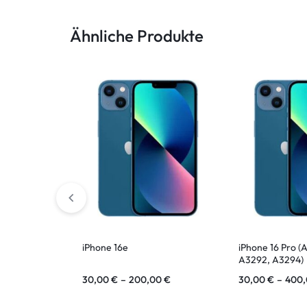
Ähnliche Produkte
ASUS Tablet
iPhone 16e
iPhone 16 Pro 
A3292, A3294)
30,00
€
–
200,00
€
30,00
€
–
400