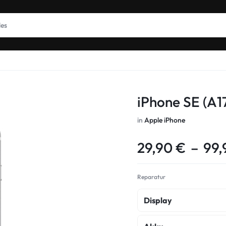
iPhone SE (A1
in
Apple iPhone
29,90
€
–
99
Reparatur
Display
Display Premium Rep