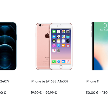
A2407)
iPhone 6s (A1688,A1633)
iPhone 11
00
€
19,90
€
–
99,99
€
30,00
€
–
130