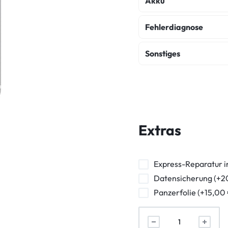
Akku
Display Original Ref
Akku Austausch
Fehlerdiagnose
Fehlerdiagnose
K
Sonstiges
Wasserschaden Dia
Hauptkamera Repara
Kameraglas Reparat
Ladebuchse Reparat
Extras
Vibration Reparatur
Backcover Rückseite
Express-Reparatur i
Datensicherung (+2
Panzerfolie (+15,00