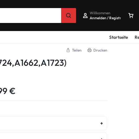
Willkommen
Anmelden / Registrieren
Startseite
Re
Teilen
Drucken
724,A1662,A1723)
,99
€
aratur
Display Premium OLED Reparatur