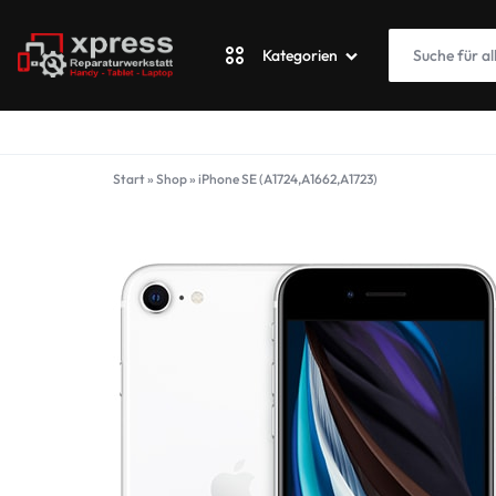
Kategorien
XPRESSWERKSTATT
Apple
Start
»
Shop
»
iPhone SE (A1724,A1662,A1723)
Blackberry
Fairphone
Google
ASUS Phone
Honor