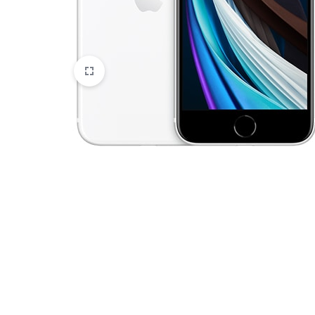
HTC
Huawei
Lenovo
LG
Microsoft
Motorola
Nokia
Oneplus