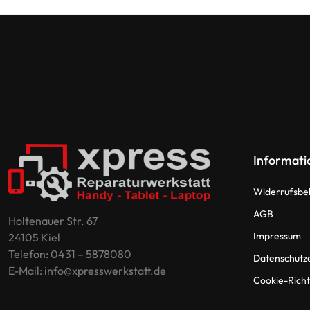
Informati
Widerrufsbe
AGB
Holtenauer Str. 67
Impressum
24105 Kiel
Telefon: 0431 – 5878080
Datenschutz
E-Mail: info@xpresswerkstatt.de
Cookie-Richtl