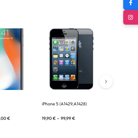
iPhone 5 (A1429,A1428)
iPhone 14 Plu
,00
€
19,90
€
–
99,99
€
30,00
€
–
2