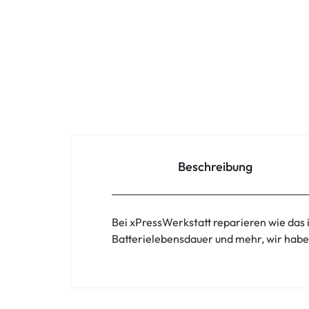
Oppo
Redmi
Samsung
Samsung Tablet
Sony
Beschreibung
Xiaomi
Bei xPressWerkstatt reparieren wie das
ZTE
Batterielebensdauer und mehr, wir habe
Zubehör
ASUS Phone