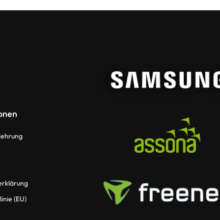
onen
lehrung
erklärung
inie (EU)