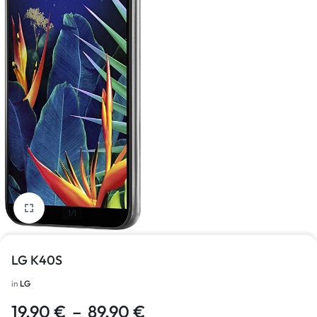
1/1
LG K40S
in
LG
19,90
€
–
89,90
€