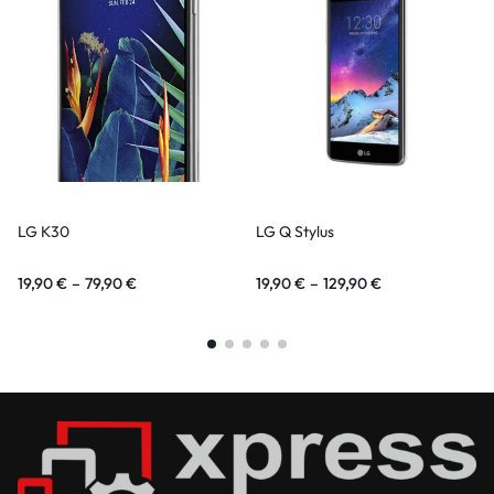
LG K30
LG Q Stylus
19,90
€
–
79,90
€
19,90
€
–
129,90
€