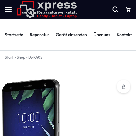
Startseite
Reparatur
Gerät einsenden
Über uns
Kontakt
Start
»
Shop
»
LG K40S