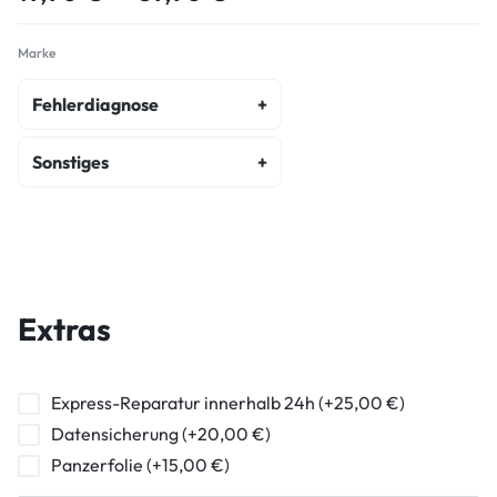
Marke
Fehlerdiagnose
fehlerdiagnose
Sonstiges
kostenvoranschlag
akku-austausch
wasserschaden-diagnose
display-reparatur
ein-ausschalter-reparatur
Extras
hormuschel-reparatur
ladebuchse-reparatur
Express-Reparatur innerhalb 24h (+25,00 €)
Datensicherung (+20,00 €)
lautstarkeregler-reparatur
Panzerfolie (+15,00 €)
mikrofon-reparatur