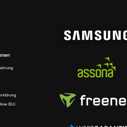
onen
lehrung
erklärung
inie (EU)