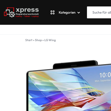
Kategorien
XPRESSWERKSTATT
Apple
Start
»
Shop
»
LG Wing
Blackberry
Fairphone
Google
ASUS Phone
Honor