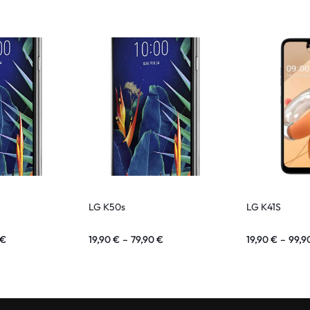
LG K50s
LG K41S
€
19,90
€
–
79,90
€
19,90
€
–
99,9