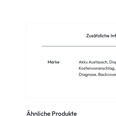
Oppo
Redmi
Samsung
Zusätzliche I
Samsung Tablet
Sony
Marke
Akku Austausch, Dis
Kostenvoranschlag,
Xiaomi
Diagnose, Backcove
ZTE
Zubehör
Ähnliche Produkte
ASUS Phone