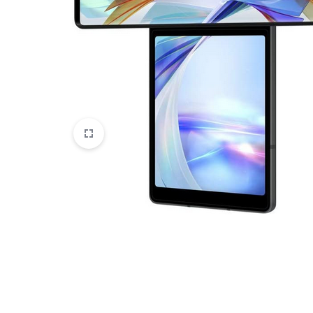
HTC
Huawei
Lenovo
LG
Microsoft
Motorola
Nokia
Oneplus