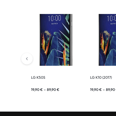
ASUS Tablet
LG K50S
LG K10 (2017)
19,90
€
–
89,90
€
19,90
€
–
89,90