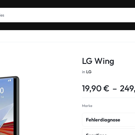
LG Wing
in
LG
19,90
€
–
249
Marke
Fehlerdiagnose
fehlerdiagnose
k