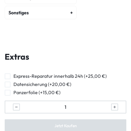
Fehlerdiagnose
Sonstiges
Kostenvoranschlag
Backcover Reparatur
Wasserschaden Diagnose
Hauptkamera Reparatur
Frontkamera Reparatur
Extras
Kameraglasreparatur
Powerbutton Reparatur
Express-Reparatur innerhalb 24h (+25,00 €)
Datensicherung (+20,00 €)
Ladebuchse Raparatur
Panzerfolie (+15,00 €)
Kopfhörerbuchse Reparatur
Lautsprecher Reparatur
Vibration Reparatur
Jetzt Kaufen