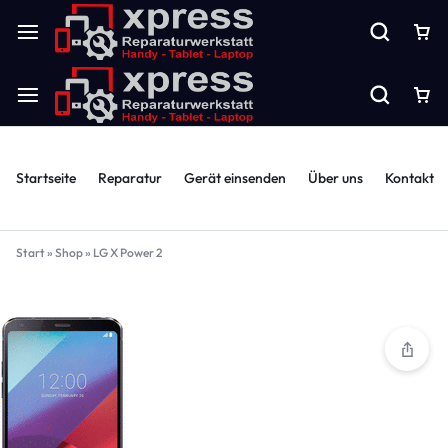
Startseite
Reparatur
Gerät einsenden
Über uns
Kontakt
Start
»
Shop
»
LG X Power 2