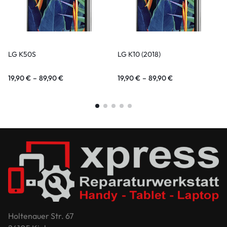
LG K50S
LG K10 (2018)
19,90
€
–
89,90
€
19,90
€
–
89,90
€
Holtenauer Str. 67