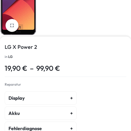
1/1
LG X Power 2
in
LG
19,90
€
–
99,90
€
Reparatur
Display
Display Reparatur
Akku
Akku Austausch
Fehlerdiagnose