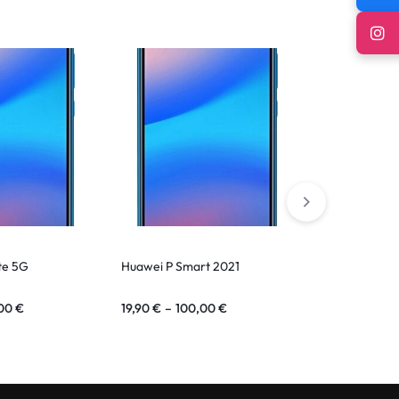
te 5G
Huawei P Smart 2021
Huawei Nova
,00
€
19,90
€
–
100,00
€
19,90
€
–
10