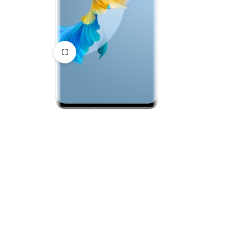
HTC
Huawei
Lenovo
LG
Microsoft
Motorola
Nokia
Oneplus