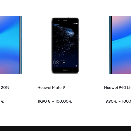
 2019
Huawei Mate 9
Huawei P40 Li
0
€
19,90
€
–
100,00
€
19,90
€
–
100