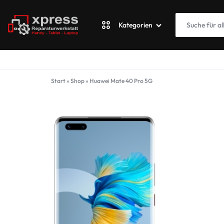
Kategorien
XPRESSWERKSTATT
Apple
Start
»
Shop
»
Huawei Mate 40 Pro 5G
Blackberry
Fairphone
Google
ASUS Phone
Honor