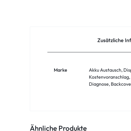
Oppo
Redmi
Samsung
Zusätzliche I
Samsung Tablet
Sony
Marke
Akku Austausch, Dis
Kostenvoranschlag,
Xiaomi
Diagnose, Backcove
ZTE
Zubehör
Ähnliche Produkte
ASUS Phone