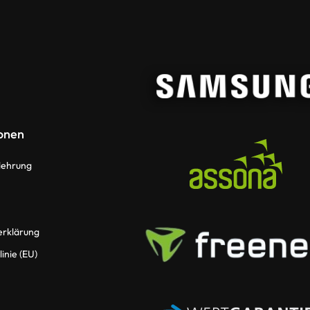
onen
lehrung
erklärung
inie (EU)