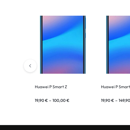
ASUS Tablet
Huawei P Smart Z
Huawei P Smart
19,90
€
–
100,00
€
19,90
€
–
149,9