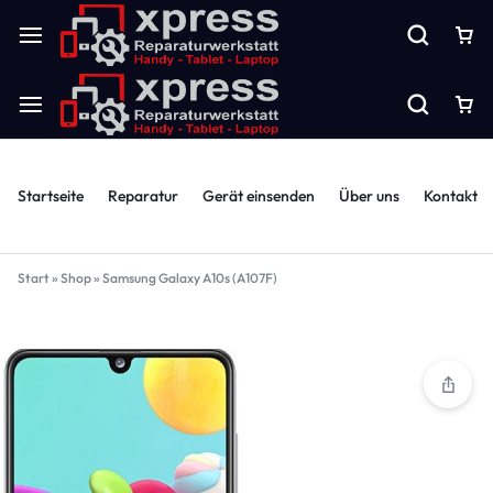
Startseite
Reparatur
Gerät einsenden
Über uns
Kontakt
Start
»
Shop
»
Samsung Galaxy A10s (A107F)