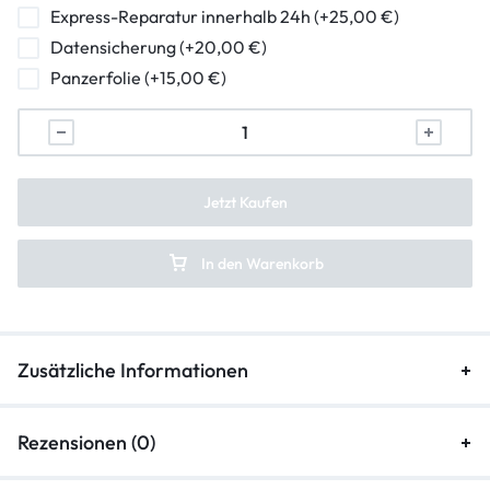
Powerbutton Reparatur
Express-Reparatur innerhalb 24h (+25,00 €)
Datensicherung (+20,00 €)
Ladebuchse Raparatur
Panzerfolie (+15,00 €)
Kopfhörerbuchse Reparatur
Lautsprecher Reparatur
Vibration Reparatur
Jetzt Kaufen
In den Warenkorb
Zusätzliche Informationen
Rezensionen (0)