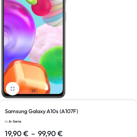
1/1
Samsung Galaxy A10s (A107F)
in
A-Serie
19,90
€
–
99,90
€