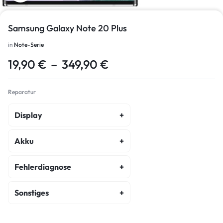
Samsung Galaxy Note 20 Plus
in
Note-Serie
19,90
€
–
349,90
€
Reparatur
Display
Display Reparatur
Akku
Akku Austausch
Fehlerdiagnose
Fehlerdiagnose
Sonstiges
Kostenvoranschlag
Backcover Reparatur