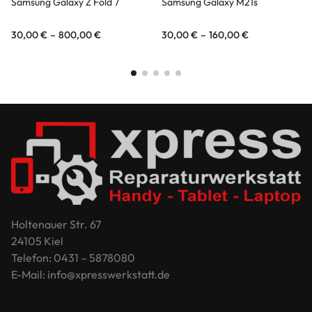
Samsung Galaxy Z Fold 7
Samsung Galaxy M21s
30,00
€
–
800,00
€
30,00
€
–
160,00
€
Holtenauer Str. 67
24105 Kiel
Telefon: 0431 – 5878080
E-Mail: info@xpresswerkstatt.de