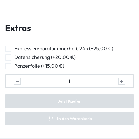
Wasserschaden Diagnose
Hauptkamera Reparatur
Frontkamera Reparatur
Extras
Kameraglasreparatur
Powerbutton Reparatur
Express-Reparatur innerhalb 24h (+25,00 €)
Datensicherung (+20,00 €)
Ladebuchse Raparatur
Panzerfolie (+15,00 €)
Kopfhörerbuchse Reparatur
Lautsprecher Reparatur
Vibration Reparatur
Jetzt Kaufen
In den Warenkorb