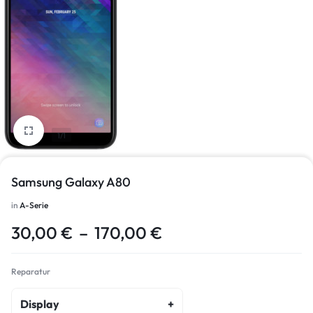
1/1
Samsung Galaxy A80
in
A-Serie
30,00
€
–
170,00
€
Reparatur
Display