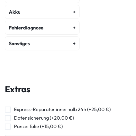
Display Reparatur
Akku
Akku Austausch
Fehlerdiagnose
Fehlerdiagnose
Sonstiges
Kostenvoranschlag
Backcover Reparatur
Wasserschaden Diagnose
Hauptkamera Reparatur
Frontkamera Reparatur
Extras
Kameraglasreparatur
Powerbutton Reparatur
Express-Reparatur innerhalb 24h (+25,00 €)
Datensicherung (+20,00 €)
Ladebuchse Raparatur
Panzerfolie (+15,00 €)
Kopfhörerbuchse Reparatur