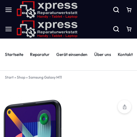
Startseite
Reparatur
Gerät einsenden
Über uns
Kontakt
Start
»
Shop
»
Samsung Galaxy M11