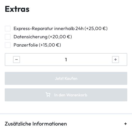
Frontkamera Reparatur
Extras
Kameraglasreparatur
Powerbutton Reparatur
Express-Reparatur innerhalb 24h (+25,00 €)
Datensicherung (+20,00 €)
Ladebuchse Raparatur
Panzerfolie (+15,00 €)
Kopfhörerbuchse Reparatur
Lautsprecher Reparatur
Vibration Reparatur
Jetzt Kaufen
In den Warenkorb
Zusätzliche Informationen