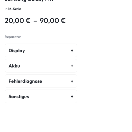
in
M-Serie
20,00
€
–
90,00
€
Reparatur
Display
Display Reparatur
Akku
Akku Austausch
Fehlerdiagnose
Fehlerdiagnose
Sonstiges
Kostenvoranschlag
Backcover Reparatur
Wasserschaden Diagnose
Hauptkamera Reparatur