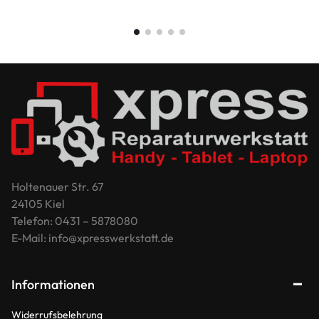
Holtenauer Str. 67
24105 Kiel
Telefon: 0431 – 5878080
E-Mail: info@xpresswerkstatt.de
Informationen
Widerrufsbelehrung