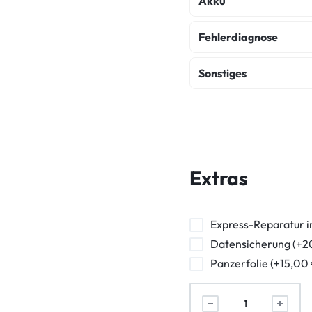
Akku
Akku Austausch
Fehlerdiagnose
Fehlerdiagnose
K
Sonstiges
Wasserschaden Dia
Backcover Reparatur
Frontkamera Repara
Powerbutton Reparat
Extras
Kopfhörerbuchse Rep
Vibration Reparatur
Express-Reparatur i
Datensicherung (+2
Panzerfolie (+15,00