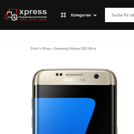
Kategorien
XPRESSWERKSTATT
Apple
Start
»
Shop
»
Samsung Galaxy S20 Ultra
Blackberry
Fairphone
Google
ASUS Phone
Honor