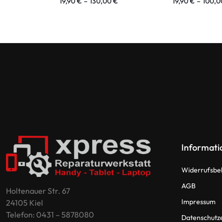
19,90
€
–
130,00
€
19,90
€
–
100,
Informati
Widerrufsbe
AGB
Holtenauer Str. 67
Impressum
24105 Kiel
Telefon: 0431 – 5878080
Datenschutz