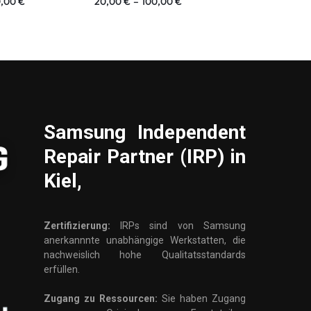
0,00
€
20,00
€
–
100,00
€
19,90
€
–
179
Samsung
Independent
Repair Partner (IRP) in
Kiel,
Zertifizierung:
IRPs sind von Samsung
anerkannnte unabhängige Werkstatten, die
nachweislich hohe Qualitatsstandards
erfüllen.
Zugang zu Ressourcen:
Sie haben Zugang