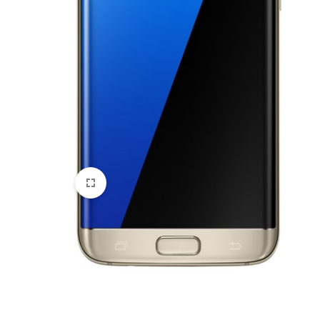
HTC
Huawei
Lenovo
LG
Microsoft
Motorola
Nokia
Oneplus