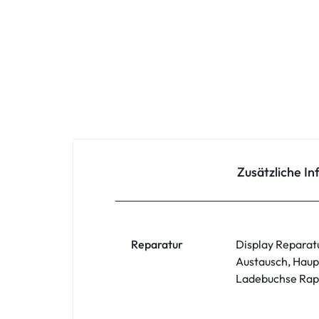
Oppo
Redmi
Samsung
Samsung Tablet
Sony
Zusätzliche I
Xiaomi
ZTE
Reparatur
Display Reparat
Austausch, Haup
Zubehör
Ladebuchse Rapa
ASUS Phone