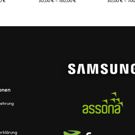
00
€
30,00
€
–
150,00
€
30,00
€
–
70
onen
lehrung
erklärung