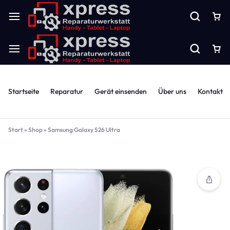
Startseite
Reparatur
Gerät einsenden
Über uns
Kontakt
Start
»
Shop
»
Samsung Galaxy S26 Ultra