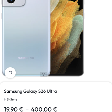
1/1
Samsung Galaxy S26 Ultra
in
S-Serie
19,90
€
–
400,00
€