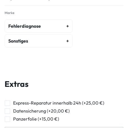
Marke
Fehlerdiagnose
fehlerdiagnose
Sonstiges
kostenvoranschlag
akku-austausch
wasserschaden-diagnose
display-reparatur
ein-ausschalter-reparatur
Extras
hormuschel-reparatur
ladebuchse-reparatur
Express-Reparatur innerhalb 24h (+25,00 €)
Datensicherung (+20,00 €)
lautstarkeregler-reparatur
Panzerfolie (+15,00 €)
mikrofon-reparatur