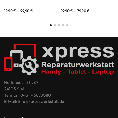
19,90
€
–
99,90
€
19,90
€
–
79,90
€
Holtenauer Str. 67
24105 Kiel
Telefon: 0431 – 5878080
E-Mail: info@xpresswerkstatt.de