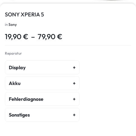
SONY XPERIA 5
in
Sony
19,90
€
–
79,90
€
Reparatur
Display
Display Reparatur
Akku
Akku Austausch
Fehlerdiagnose
Fehlerdiagnose
Sonstiges
Kostenvoranschlag
Backcover Reparatur