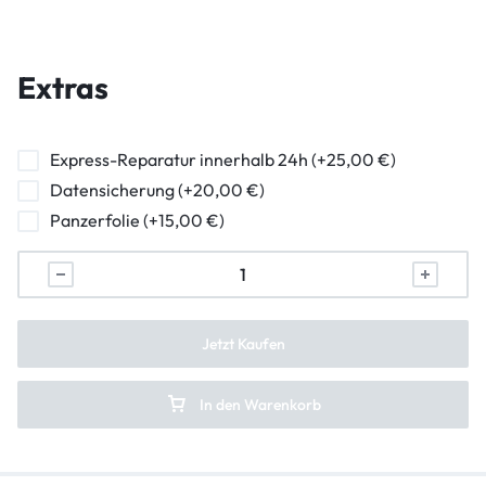
Wasserschaden Diagnose
Hauptkamera Reparatur
Frontkamera Reparatur
Extras
Kameraglasreparatur
Powerbutton Reparatur
Express-Reparatur innerhalb 24h (+25,00 €)
Datensicherung (+20,00 €)
Ladebuchse Raparatur
Panzerfolie (+15,00 €)
Kopfhörerbuchse Reparatur
Lautsprecher Reparatur
Vibration Reparatur
Jetzt Kaufen
In den Warenkorb