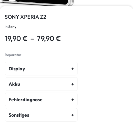
SONY XPERIA Z2
in
Sony
19,90
€
–
79,90
€
Reparatur
Display
Display Reparatur
Akku
Akku Austausch
Fehlerdiagnose
Fehlerdiagnose
Sonstiges
Kostenvoranschlag
Backcover Reparatur