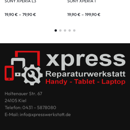
SONY XPERIA L3
SONY XPERIA 1
19,90
€
–
79,90
€
19,90
€
–
199,90
€
Holtenauer Str. 67
24105 Kiel
Telefon: 0431 – 5878080
E-Mail: info@xpresswerkstatt.de