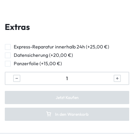
Wasserschaden Diagnose
Hauptkamera Reparatur
Frontkamera Reparatur
Extras
Kameraglasreparatur
Powerbutton Reparatur
Express-Reparatur innerhalb 24h (+25,00 €)
Datensicherung (+20,00 €)
Ladebuchse Raparatur
Panzerfolie (+15,00 €)
Kopfhörerbuchse Reparatur
Lautsprecher Reparatur
Vibration Reparatur
Jetzt Kaufen
In den Warenkorb